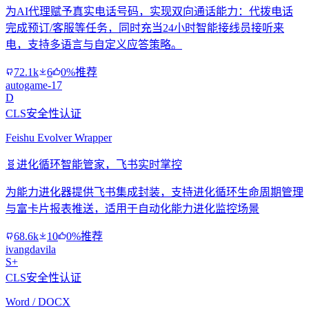
为AI代理赋予真实电话号码，实现双向通话能力：代拨电话
完成预订/客服等任务，同时充当24小时智能接线员接听来
电，支持多语言与自定义应答策略。
72.1k
6
0%推荐
autogame-17
D
CLS安全性认证
Feishu Evolver Wrapper
🧬
进化循环智能管家，飞书实时掌控
为能力进化器提供飞书集成封装，支持进化循环生命周期管理
与富卡片报表推送，适用于自动化能力进化监控场景
68.6k
10
0%推荐
ivangdavila
S+
CLS安全性认证
Word / DOCX