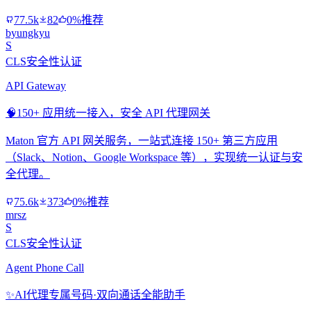
77.5k
82
0%推荐
byungkyu
S
CLS安全性认证
API Gateway
🧠
150+ 应用统一接入，安全 API 代理网关
Maton 官方 API 网关服务，一站式连接 150+ 第三方应用
（Slack、Notion、Google Workspace 等），实现统一认证与安
全代理。
75.6k
373
0%推荐
mrsz
S
CLS安全性认证
Agent Phone Call
✨
AI代理专属号码·双向通话全能助手