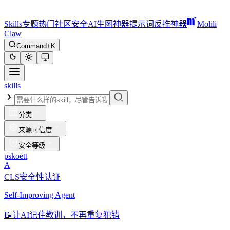
Skills
专题
热门
社区
安全
AI生图神器
提示词反推神器
Molili
Claw
Command+K
skills
分类
来源可信度
安全等级
pskoett
A
CLS安全性认证
Self-Improving Agent
📝
让AI记住教训，不再重复犯错