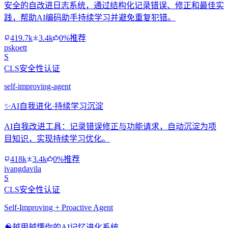
安全的自改进日志系统，通过结构化记录错误、修正和最佳实
践，帮助AI编码助手持续学习并避免重复犯错。
419.7k
3.4k
0%推荐
pskoett
S
CLS安全性认证
self-improving-agent
✨
AI自我进化·持续学习沉淀
AI自我改进工具：记录错误修正与功能请求，自动沉淀为项
目知识，实现持续学习优化。
418k
3.4k
0%推荐
ivangdavila
S
CLS安全性认证
Self-Improving + Proactive Agent
🧠
越用越懂你的AI记忆进化系统