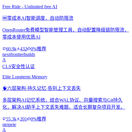
Free Ride - Unlimited free AI
🆓
零成本AI智能调度，自动防限流
OpenRouter免费模型智能管理工具，自动配置降级链防限流，
零成本使用优质AI
60.9k
432
0%推荐
nextfrontierbuilds
A
CLS安全性认证
Elite Longterm Memory
🧠
六层架构·持久记忆·告别上下文丢失
多层架构AI记忆系统，结合WAL协议、向量搜索与Git持久
化，解决AI助手上下文丢失难题，适合长期复杂项目开发。
55.3k
201
0%推荐
steipete
A