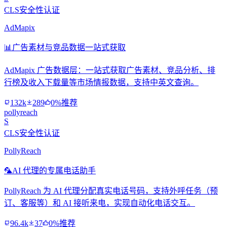
CLS安全性认证
AdMapix
📊
广告素材与竞品数据一站式获取
AdMapix 广告数据层：一站式获取广告素材、竞品分析、排
行榜及收入下载量等市场情报数据，支持中英文查询。
132k
289
0%推荐
pollyreach
S
CLS安全性认证
PollyReach
🦜
AI 代理的专属电话助手
PollyReach 为 AI 代理分配真实电话号码，支持外呼任务（预
订、客服等）和 AI 接听来电，实现自动化电话交互。
96.4k
37
0%推荐