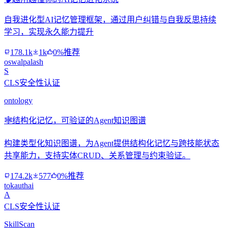
自我进化型AI记忆管理框架，通过用户纠错与自我反思持续
学习，实现永久能力提升
178.1k
1k
0%推荐
oswalpalash
S
CLS安全性认证
ontology
🕸️
结构化记忆，可验证的Agent知识图谱
构建类型化知识图谱，为Agent提供结构化记忆与跨技能状态
共享能力，支持实体CRUD、关系管理与约束验证。
174.2k
577
0%推荐
tokauthai
A
CLS安全性认证
SkillScan