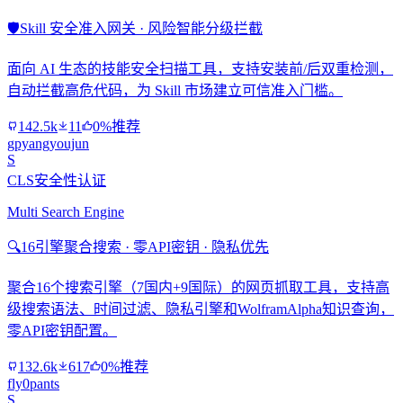
🛡️
Skill 安全准入网关 · 风险智能分级拦截
面向 AI 生态的技能安全扫描工具，支持安装前/后双重检测，
自动拦截高危代码，为 Skill 市场建立可信准入门槛。
142.5k
11
0%推荐
gpyangyoujun
S
CLS安全性认证
Multi Search Engine
🔍
16引擎聚合搜索 · 零API密钥 · 隐私优先
聚合16个搜索引擎（7国内+9国际）的网页抓取工具，支持高
级搜索语法、时间过滤、隐私引擎和WolframAlpha知识查询，
零API密钥配置。
132.6k
617
0%推荐
fly0pants
S