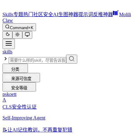
Skills
专题
热门
社区
安全
AI生图神器
提示词反推神器
Molili
Claw
Command+K
skills
分类
来源可信度
安全等级
pskoett
A
CLS安全性认证
Self-Improving Agent
📝
让AI记住教训，不再重复犯错