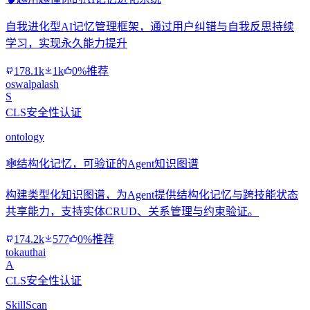
自我进化型AI记忆管理框架，通过用户纠错与自我反思持续
学习，实现永久能力提升
178.1k
1k
0%推荐
oswalpalash
S
CLS安全性认证
ontology
🕸️
结构化记忆，可验证的Agent知识图谱
构建类型化知识图谱，为Agent提供结构化记忆与跨技能状态
共享能力，支持实体CRUD、关系管理与约束验证。
174.2k
577
0%推荐
tokauthai
A
CLS安全性认证
SkillScan