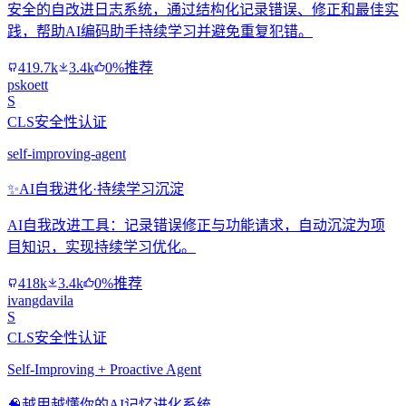
安全的自改进日志系统，通过结构化记录错误、修正和最佳实
践，帮助AI编码助手持续学习并避免重复犯错。
419.7k
3.4k
0%推荐
pskoett
S
CLS安全性认证
self-improving-agent
✨
AI自我进化·持续学习沉淀
AI自我改进工具：记录错误修正与功能请求，自动沉淀为项
目知识，实现持续学习优化。
418k
3.4k
0%推荐
ivangdavila
S
CLS安全性认证
Self-Improving + Proactive Agent
🧠
越用越懂你的AI记忆进化系统