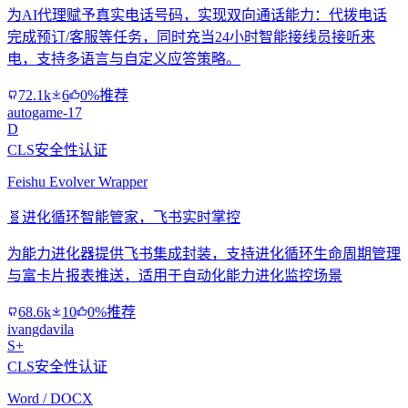
为AI代理赋予真实电话号码，实现双向通话能力：代拨电话
完成预订/客服等任务，同时充当24小时智能接线员接听来
电，支持多语言与自定义应答策略。
72.1k
6
0%推荐
autogame-17
D
CLS安全性认证
Feishu Evolver Wrapper
🧬
进化循环智能管家，飞书实时掌控
为能力进化器提供飞书集成封装，支持进化循环生命周期管理
与富卡片报表推送，适用于自动化能力进化监控场景
68.6k
10
0%推荐
ivangdavila
S+
CLS安全性认证
Word / DOCX