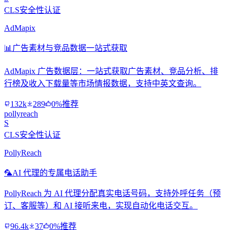
CLS安全性认证
AdMapix
📊
广告素材与竞品数据一站式获取
AdMapix 广告数据层：一站式获取广告素材、竞品分析、排
行榜及收入下载量等市场情报数据，支持中英文查询。
132k
289
0%推荐
pollyreach
S
CLS安全性认证
PollyReach
🦜
AI 代理的专属电话助手
PollyReach 为 AI 代理分配真实电话号码，支持外呼任务（预
订、客服等）和 AI 接听来电，实现自动化电话交互。
96.4k
37
0%推荐