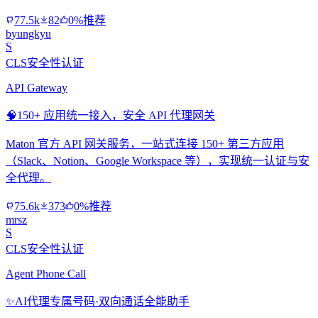
77.5k
82
0%推荐
byungkyu
S
CLS安全性认证
API Gateway
🧠
150+ 应用统一接入，安全 API 代理网关
Maton 官方 API 网关服务，一站式连接 150+ 第三方应用
（Slack、Notion、Google Workspace 等），实现统一认证与安
全代理。
75.6k
373
0%推荐
mrsz
S
CLS安全性认证
Agent Phone Call
✨
AI代理专属号码·双向通话全能助手