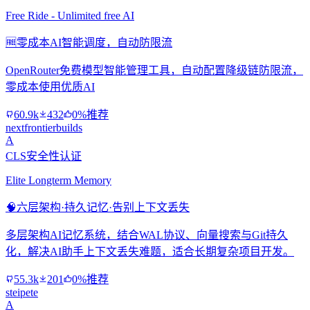
Free Ride - Unlimited free AI
🆓
零成本AI智能调度，自动防限流
OpenRouter免费模型智能管理工具，自动配置降级链防限流，
零成本使用优质AI
60.9k
432
0%推荐
nextfrontierbuilds
A
CLS安全性认证
Elite Longterm Memory
🧠
六层架构·持久记忆·告别上下文丢失
多层架构AI记忆系统，结合WAL协议、向量搜索与Git持久
化，解决AI助手上下文丢失难题，适合长期复杂项目开发。
55.3k
201
0%推荐
steipete
A