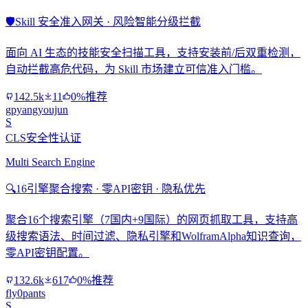
🛡️
Skill 安全准入网关 · 风险智能分级拦截
面向 AI 生态的技能安全扫描工具，支持安装前/后双重检测，
自动拦截高危代码，为 Skill 市场建立可信准入门槛。
142.5k
11
0%推荐
gpyangyoujun
S
CLS安全性认证
Multi Search Engine
🔍
16引擎聚合搜索 · 零API密钥 · 隐私优先
聚合16个搜索引擎（7国内+9国际）的网页抓取工具，支持高
级搜索语法、时间过滤、隐私引擎和WolframAlpha知识查询，
零API密钥配置。
132.6k
617
0%推荐
fly0pants
S