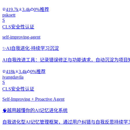
419.7k
3.4k
0%推荐
pskoett
S
CLS安全性认证
self-improving-agent
✨
AI自我进化·持续学习沉淀
AI自我改进工具：记录错误修正与功能请求，自动沉淀为项目
418k
3.4k
0%推荐
ivangdavila
S
CLS安全性认证
Self-Improving + Proactive Agent
🧠
越用越懂你的AI记忆进化系统
自我进化型AI记忆管理框架，通过用户纠错与自我反思持续学