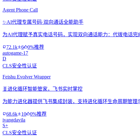
Agent Phone Call
✨
AI代理专属号码·双向通话全能助手
为AI代理赋予真实电话号码，实现双向通话能力：代拨电话完
72.1k
6
0%推荐
autogame-17
D
CLS安全性认证
Feishu Evolver Wrapper
🧬
进化循环智能管家，飞书实时掌控
为能力进化器提供飞书集成封装，支持进化循环生命周期管理
68.6k
10
0%推荐
ivangdavila
S+
CLS安全性认证