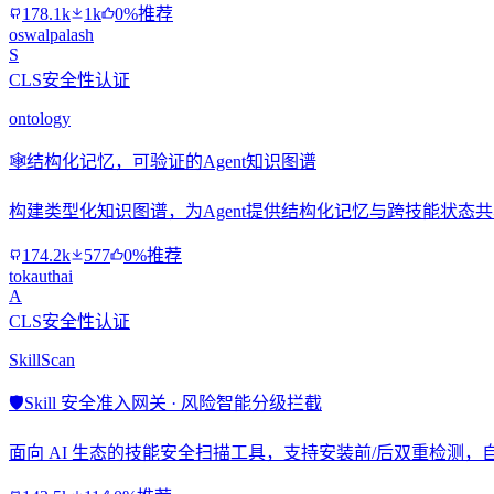
178.1k
1k
0%推荐
oswalpalash
S
CLS安全性认证
ontology
🕸️
结构化记忆，可验证的Agent知识图谱
构建类型化知识图谱，为Agent提供结构化记忆与跨技能状态
174.2k
577
0%推荐
tokauthai
A
CLS安全性认证
SkillScan
🛡️
Skill 安全准入网关 · 风险智能分级拦截
面向 AI 生态的技能安全扫描工具，支持安装前/后双重检测，自