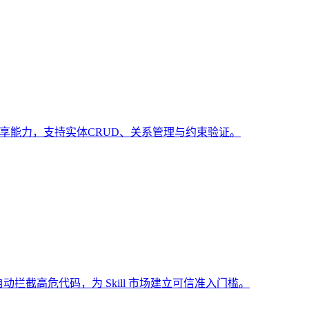
共享能力，支持实体CRUD、关系管理与约束验证。
动拦截高危代码，为 Skill 市场建立可信准入门槛。