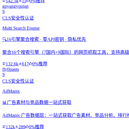
142.5k
11
0%推荐
gpyangyoujun
S
CLS安全性认证
Multi Search Engine
🔍
16引擎聚合搜索 · 零API密钥 · 隐私优先
聚合16个搜索引擎（7国内+9国际）的网页抓取工具，支持高级搜
132.6k
617
0%推荐
fly0pants
S
CLS安全性认证
AdMapix
📊
广告素材与竞品数据一站式获取
AdMapix 广告数据层：一站式获取广告素材、竞品分析、
132k
289
0%推荐