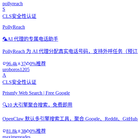
pollyreach
S
CLS安全性认证
PollyReach
🦜
AI 代理的专属电话助手
PollyReach 为 AI 代理分配真实电话号码，支持外呼任务
96.4k
37
0%推荐
uroboros1205
A
CLS安全性认证
Prismfy Web Search | Free Google
🔍
10 大引擎聚合搜索，免费即用
OpenClaw 默认多引擎搜索工具，聚合 Google、Reddit、Git
81.8k
38
0%推荐
maximeprades