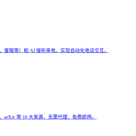
（预订、客服等）和 AI 接听来电，实现自动化电话交互。
Hub、arXiv 等 10 大来源，无需代理，免费即用。