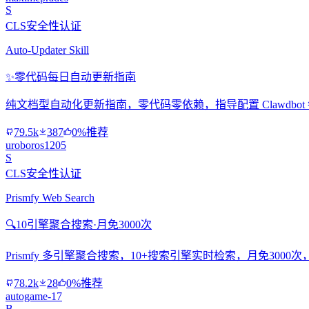
S
CLS安全性认证
Auto-Updater Skill
✨
零代码每日自动更新指南
纯文档型自动化更新指南，零代码零依赖，指导配置 Clawdbo
79.5k
387
0%推荐
uroboros1205
S
CLS安全性认证
Prismfy Web Search
🔍
10引擎聚合搜索·月免3000次
Prismfy 多引擎聚合搜索，10+搜索引擎实时检索，月免300
78.2k
28
0%推荐
autogame-17
B