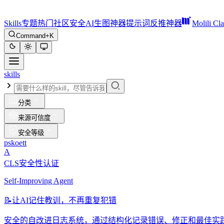
Skills
专题
热门
社区
安全
AI生图神器
提示词反推神器
Molili Cl
Command+K
skills
分类
来源可信度
安全等级
pskoett
A
CLS安全性认证
Self-Improving Agent
📝
让AI记住教训，不再重复犯错
安全的自改进日志系统，通过结构化记录错误、修正和最佳实践