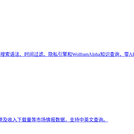
索语法、时间过滤、隐私引擎和WolframAlpha知识查询，零A
排行榜及收入下载量等市场情报数据，支持中英文查询。