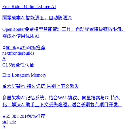
Free Ride - Unlimited free AI
🆓
零成本AI智能调度，自动防限流
OpenRouter免费模型智能管理工具，自动配置降级链防限流，
零成本使用优质AI
60.9k
432
0%推荐
nextfrontierbuilds
A
CLS安全性认证
Elite Longterm Memory
🧠
六层架构·持久记忆·告别上下文丢失
多层架构AI记忆系统，结合WAL协议、向量搜索与Git持久
化，解决AI助手上下文丢失难题，适合长期复杂项目开发。
55.3k
201
0%推荐
steipete
A