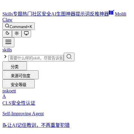
Skills
专题
热门
社区
安全
AI生图神器
提示词反推神器
Molili
Claw
Command+K
skills
分类
来源可信度
安全等级
pskoett
A
CLS安全性认证
Self-Improving Agent
📝
让AI记住教训，不再重复犯错