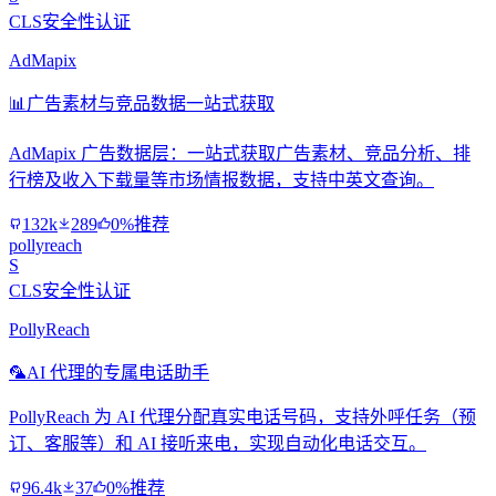
CLS安全性认证
AdMapix
📊
广告素材与竞品数据一站式获取
AdMapix 广告数据层：一站式获取广告素材、竞品分析、排
行榜及收入下载量等市场情报数据，支持中英文查询。
132k
289
0%推荐
pollyreach
S
CLS安全性认证
PollyReach
🦜
AI 代理的专属电话助手
PollyReach 为 AI 代理分配真实电话号码，支持外呼任务（预
订、客服等）和 AI 接听来电，实现自动化电话交互。
96.4k
37
0%推荐