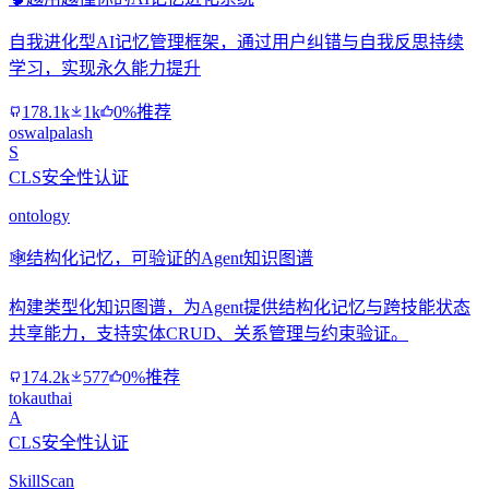
自我进化型AI记忆管理框架，通过用户纠错与自我反思持续
学习，实现永久能力提升
178.1k
1k
0%推荐
oswalpalash
S
CLS安全性认证
ontology
🕸️
结构化记忆，可验证的Agent知识图谱
构建类型化知识图谱，为Agent提供结构化记忆与跨技能状态
共享能力，支持实体CRUD、关系管理与约束验证。
174.2k
577
0%推荐
tokauthai
A
CLS安全性认证
SkillScan