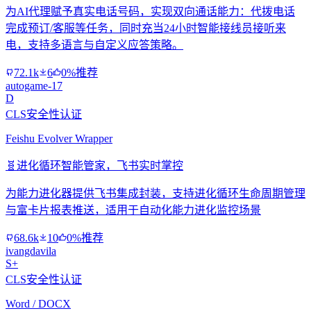
为AI代理赋予真实电话号码，实现双向通话能力：代拨电话
完成预订/客服等任务，同时充当24小时智能接线员接听来
电，支持多语言与自定义应答策略。
72.1k
6
0%推荐
autogame-17
D
CLS安全性认证
Feishu Evolver Wrapper
🧬
进化循环智能管家，飞书实时掌控
为能力进化器提供飞书集成封装，支持进化循环生命周期管理
与富卡片报表推送，适用于自动化能力进化监控场景
68.6k
10
0%推荐
ivangdavila
S+
CLS安全性认证
Word / DOCX