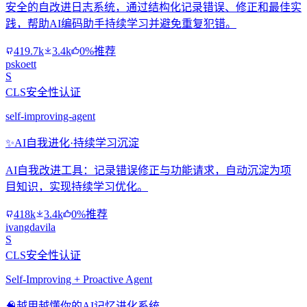
安全的自改进日志系统，通过结构化记录错误、修正和最佳实
践，帮助AI编码助手持续学习并避免重复犯错。
419.7k
3.4k
0%推荐
pskoett
S
CLS安全性认证
self-improving-agent
✨
AI自我进化·持续学习沉淀
AI自我改进工具：记录错误修正与功能请求，自动沉淀为项
目知识，实现持续学习优化。
418k
3.4k
0%推荐
ivangdavila
S
CLS安全性认证
Self-Improving + Proactive Agent
🧠
越用越懂你的AI记忆进化系统