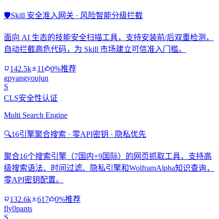
🛡️
Skill 安全准入网关 · 风险智能分级拦截
面向 AI 生态的技能安全扫描工具，支持安装前/后双重检测，
自动拦截高危代码，为 Skill 市场建立可信准入门槛。
142.5k
11
0%推荐
gpyangyoujun
S
CLS安全性认证
Multi Search Engine
🔍
16引擎聚合搜索 · 零API密钥 · 隐私优先
聚合16个搜索引擎（7国内+9国际）的网页抓取工具，支持高
级搜索语法、时间过滤、隐私引擎和WolframAlpha知识查询，
零API密钥配置。
132.6k
617
0%推荐
fly0pants
S