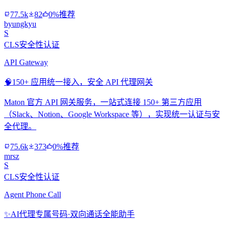
77.5k
82
0%推荐
byungkyu
S
CLS安全性认证
API Gateway
🧠
150+ 应用统一接入，安全 API 代理网关
Maton 官方 API 网关服务，一站式连接 150+ 第三方应用
（Slack、Notion、Google Workspace 等），实现统一认证与安
全代理。
75.6k
373
0%推荐
mrsz
S
CLS安全性认证
Agent Phone Call
✨
AI代理专属号码·双向通话全能助手