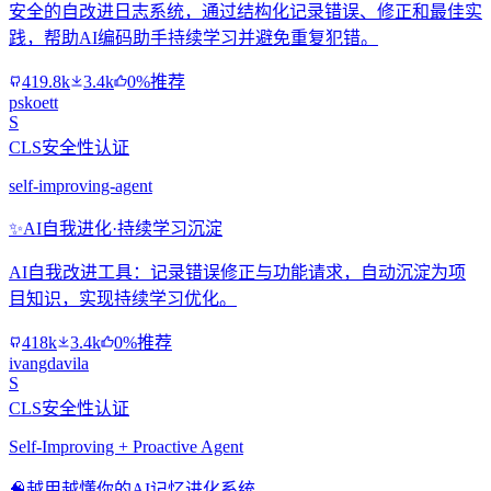
安全的自改进日志系统，通过结构化记录错误、修正和最佳实
践，帮助AI编码助手持续学习并避免重复犯错。
419.8k
3.4k
0%推荐
pskoett
S
CLS安全性认证
self-improving-agent
✨
AI自我进化·持续学习沉淀
AI自我改进工具：记录错误修正与功能请求，自动沉淀为项
目知识，实现持续学习优化。
418k
3.4k
0%推荐
ivangdavila
S
CLS安全性认证
Self-Improving + Proactive Agent
🧠
越用越懂你的AI记忆进化系统