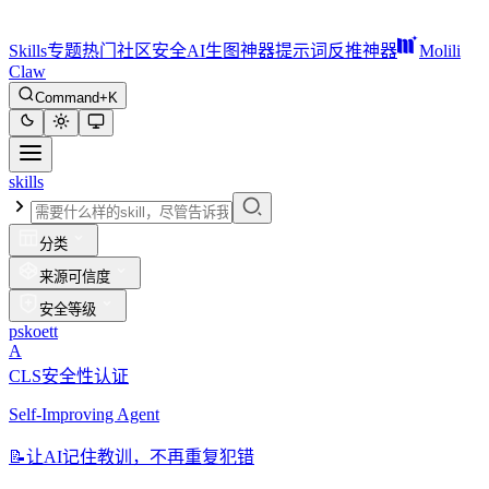
Skills
专题
热门
社区
安全
AI生图神器
提示词反推神器
Molili
Claw
Command+K
skills
分类
来源可信度
安全等级
pskoett
A
CLS安全性认证
Self-Improving Agent
📝
让AI记住教训，不再重复犯错