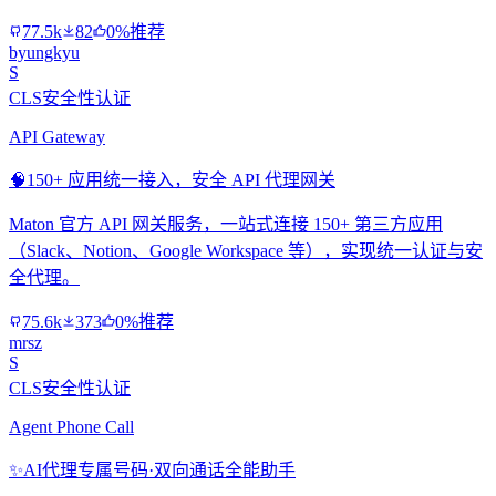
77.5k
82
0%推荐
byungkyu
S
CLS安全性认证
API Gateway
🧠
150+ 应用统一接入，安全 API 代理网关
Maton 官方 API 网关服务，一站式连接 150+ 第三方应用
（Slack、Notion、Google Workspace 等），实现统一认证与安
全代理。
75.6k
373
0%推荐
mrsz
S
CLS安全性认证
Agent Phone Call
✨
AI代理专属号码·双向通话全能助手