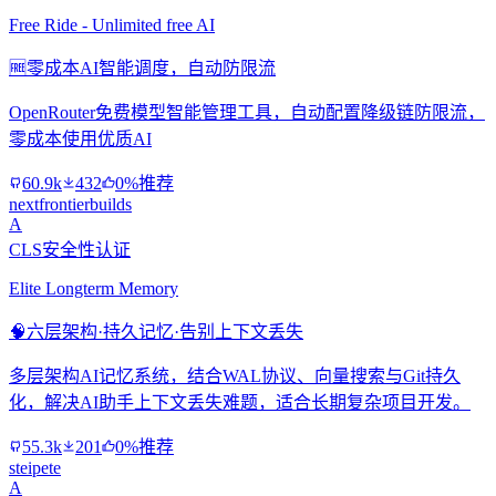
Free Ride - Unlimited free AI
🆓
零成本AI智能调度，自动防限流
OpenRouter免费模型智能管理工具，自动配置降级链防限流，
零成本使用优质AI
60.9k
432
0%推荐
nextfrontierbuilds
A
CLS安全性认证
Elite Longterm Memory
🧠
六层架构·持久记忆·告别上下文丢失
多层架构AI记忆系统，结合WAL协议、向量搜索与Git持久
化，解决AI助手上下文丢失难题，适合长期复杂项目开发。
55.3k
201
0%推荐
steipete
A