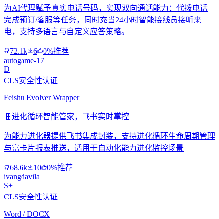
为AI代理赋予真实电话号码，实现双向通话能力：代拨电话
完成预订/客服等任务，同时充当24小时智能接线员接听来
电，支持多语言与自定义应答策略。
72.1k
6
0%推荐
autogame-17
D
CLS安全性认证
Feishu Evolver Wrapper
🧬
进化循环智能管家，飞书实时掌控
为能力进化器提供飞书集成封装，支持进化循环生命周期管理
与富卡片报表推送，适用于自动化能力进化监控场景
68.6k
10
0%推荐
ivangdavila
S+
CLS安全性认证
Word / DOCX