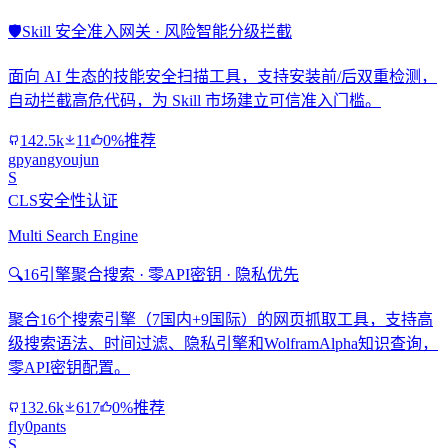
🛡️
Skill 安全准入网关 · 风险智能分级拦截
面向 AI 生态的技能安全扫描工具，支持安装前/后双重检测，
自动拦截高危代码，为 Skill 市场建立可信准入门槛。
142.5k
11
0%推荐
gpyangyoujun
S
CLS安全性认证
Multi Search Engine
🔍
16引擎聚合搜索 · 零API密钥 · 隐私优先
聚合16个搜索引擎（7国内+9国际）的网页抓取工具，支持高
级搜索语法、时间过滤、隐私引擎和WolframAlpha知识查询，
零API密钥配置。
132.6k
617
0%推荐
fly0pants
S