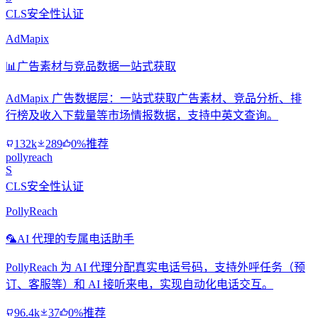
CLS安全性认证
AdMapix
📊
广告素材与竞品数据一站式获取
AdMapix 广告数据层：一站式获取广告素材、竞品分析、排
行榜及收入下载量等市场情报数据，支持中英文查询。
132k
289
0%推荐
pollyreach
S
CLS安全性认证
PollyReach
🦜
AI 代理的专属电话助手
PollyReach 为 AI 代理分配真实电话号码，支持外呼任务（预
订、客服等）和 AI 接听来电，实现自动化电话交互。
96.4k
37
0%推荐