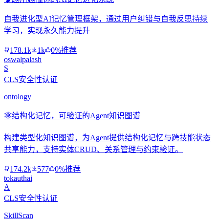
自我进化型AI记忆管理框架，通过用户纠错与自我反思持续
学习，实现永久能力提升
178.1k
1k
0%推荐
oswalpalash
S
CLS安全性认证
ontology
🕸️
结构化记忆，可验证的Agent知识图谱
构建类型化知识图谱，为Agent提供结构化记忆与跨技能状态
共享能力，支持实体CRUD、关系管理与约束验证。
174.2k
577
0%推荐
tokauthai
A
CLS安全性认证
SkillScan