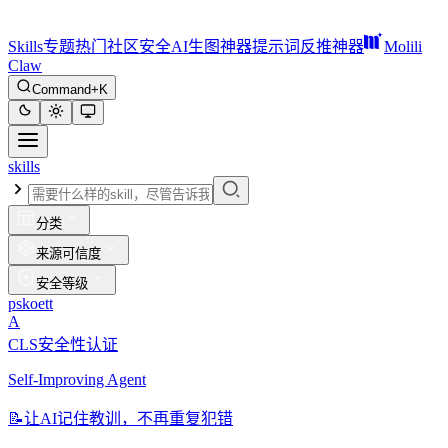
Skills
专题
热门
社区
安全
AI生图神器
提示词反推神器
Molili
Claw
Command+K
skills
分类
来源可信度
安全等级
pskoett
A
CLS安全性认证
Self-Improving Agent
📝
让AI记住教训，不再重复犯错