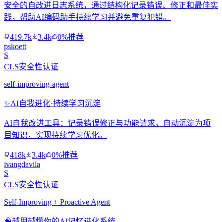
安全的自改进日志系统，通过结构化记录错误、修正和最佳实
践，帮助AI编码助手持续学习并避免重复犯错。
419.7k
3.4k
0%推荐
pskoett
S
CLS安全性认证
self-improving-agent
✨
AI自我进化·持续学习沉淀
AI自我改进工具：记录错误修正与功能请求，自动沉淀为项
目知识，实现持续学习优化。
418k
3.4k
0%推荐
ivangdavila
S
CLS安全性认证
Self-Improving + Proactive Agent
🧠
越用越懂你的AI记忆进化系统