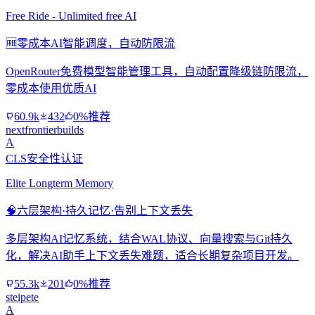
Free Ride - Unlimited free AI
🆓
零成本AI智能调度，自动防限流
OpenRouter免费模型智能管理工具，自动配置降级链防限流，
零成本使用优质AI
60.9k
432
0%推荐
nextfrontierbuilds
A
CLS安全性认证
Elite Longterm Memory
🧠
六层架构·持久记忆·告别上下文丢失
多层架构AI记忆系统，结合WAL协议、向量搜索与Git持久
化，解决AI助手上下文丢失难题，适合长期复杂项目开发。
55.3k
201
0%推荐
steipete
A