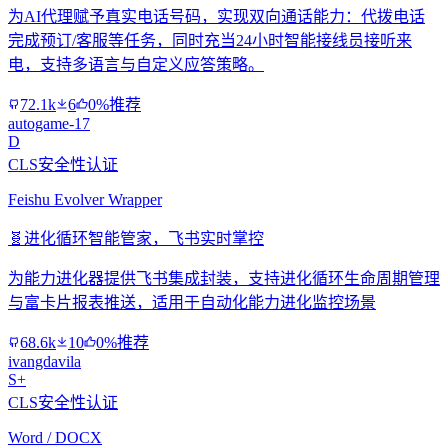
为AI代理赋予真实电话号码，实现双向通话能力：代拨电话
完成预订/客服等任务，同时充当24小时智能接线员接听来
电，支持多语言与自定义应答策略。
72.1k
6
0%推荐
autogame-17
D
CLS安全性认证
Feishu Evolver Wrapper
🧬
进化循环智能管家，飞书实时掌控
为能力进化器提供飞书集成封装，支持进化循环生命周期管理
与富卡片报表推送，适用于自动化能力进化监控场景
68.6k
10
0%推荐
ivangdavila
S+
CLS安全性认证
Word / DOCX