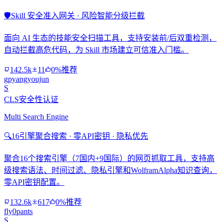
🛡️
Skill 安全准入网关 · 风险智能分级拦截
面向 AI 生态的技能安全扫描工具，支持安装前/后双重检测，
自动拦截高危代码，为 Skill 市场建立可信准入门槛。
142.5k
11
0%推荐
gpyangyoujun
S
CLS安全性认证
Multi Search Engine
🔍
16引擎聚合搜索 · 零API密钥 · 隐私优先
聚合16个搜索引擎（7国内+9国际）的网页抓取工具，支持高
级搜索语法、时间过滤、隐私引擎和WolframAlpha知识查询，
零API密钥配置。
132.6k
617
0%推荐
fly0pants
S