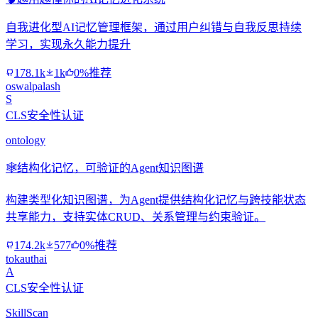
自我进化型AI记忆管理框架，通过用户纠错与自我反思持续
学习，实现永久能力提升
178.1k
1k
0%推荐
oswalpalash
S
CLS安全性认证
ontology
🕸️
结构化记忆，可验证的Agent知识图谱
构建类型化知识图谱，为Agent提供结构化记忆与跨技能状态
共享能力，支持实体CRUD、关系管理与约束验证。
174.2k
577
0%推荐
tokauthai
A
CLS安全性认证
SkillScan