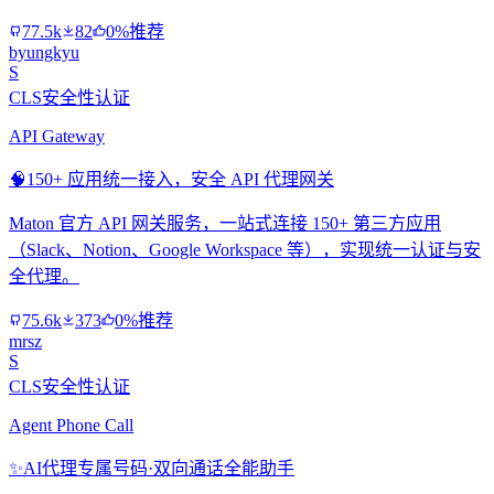
77.5k
82
0%推荐
byungkyu
S
CLS安全性认证
API Gateway
🧠
150+ 应用统一接入，安全 API 代理网关
Maton 官方 API 网关服务，一站式连接 150+ 第三方应用
（Slack、Notion、Google Workspace 等），实现统一认证与安
全代理。
75.6k
373
0%推荐
mrsz
S
CLS安全性认证
Agent Phone Call
✨
AI代理专属号码·双向通话全能助手