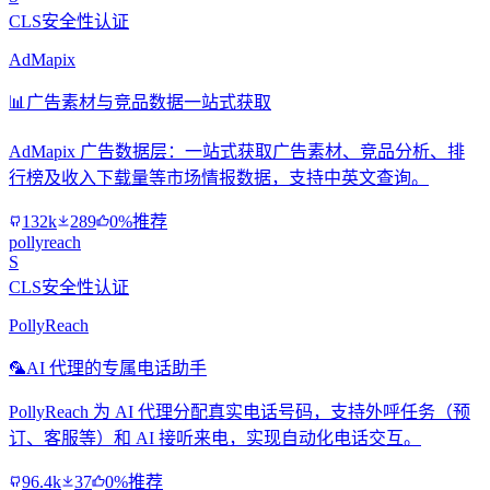
CLS安全性认证
AdMapix
📊
广告素材与竞品数据一站式获取
AdMapix 广告数据层：一站式获取广告素材、竞品分析、排
行榜及收入下载量等市场情报数据，支持中英文查询。
132k
289
0%推荐
pollyreach
S
CLS安全性认证
PollyReach
🦜
AI 代理的专属电话助手
PollyReach 为 AI 代理分配真实电话号码，支持外呼任务（预
订、客服等）和 AI 接听来电，实现自动化电话交互。
96.4k
37
0%推荐