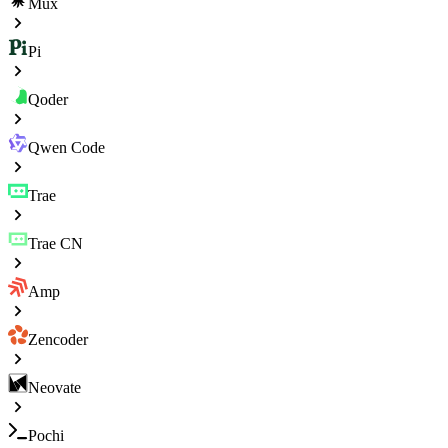
Mux
Pi
Qoder
Qwen Code
Trae
Trae CN
Amp
Zencoder
Neovate
Pochi