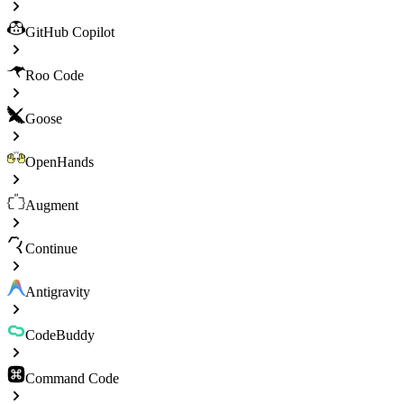
GitHub Copilot
Roo Code
Goose
OpenHands
Augment
Continue
Antigravity
CodeBuddy
Command Code