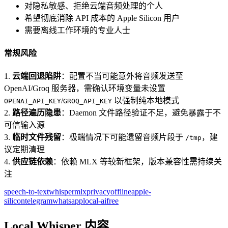
对隐私敏感、拒绝云端音频处理的个人
希望彻底消除 API 成本的 Apple Silicon 用户
需要离线工作环境的专业人士
常规风险
1.
云端回退陷阱
：配置不当可能意外将音频发送至
OpenAI/Groq 服务器，需确认环境变量未设置
/
以强制纯本地模式
OPENAI_API_KEY
GROQ_API_KEY
2.
路径遍历隐患
：Daemon 文件路径验证不足，避免暴露于不
可信输入源
3.
临时文件残留
：极端情况下可能遗留音频片段于
，建
/tmp
议定期清理
4.
供应链依赖
：依赖 MLX 等较新框架，版本兼容性需持续关
注
speech-to-text
whisper
mlx
privacy
offline
apple-
silicon
telegram
whatsapp
local-ai
free
Local Whisper 内容