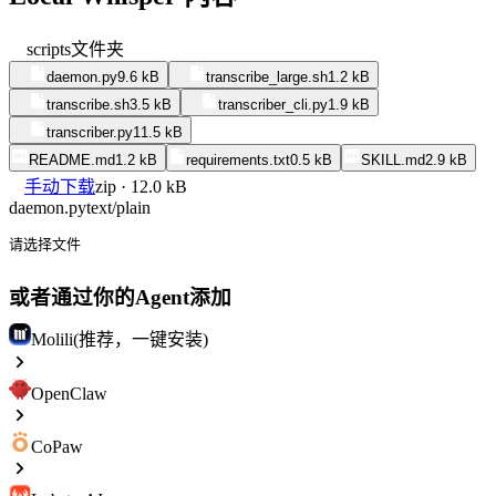
scripts
文件夹
daemon.py
9.6 kB
transcribe_large.sh
1.2 kB
transcribe.sh
3.5 kB
transcriber_cli.py
1.9 kB
transcriber.py
11.5 kB
README.md
1.2 kB
requirements.txt
0.5 kB
SKILL.md
2.9 kB
手动下载
zip · 12.0 kB
daemon.py
text/plain
请选择文件
或者通过你的Agent添加
Molili(推荐，一键安装)
OpenClaw
CoPaw