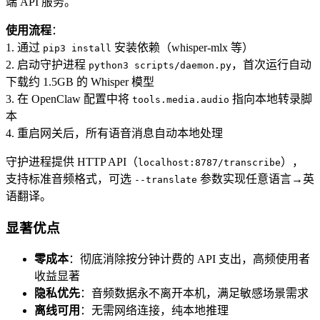
端 API 服务。
使用流程
：
1. 通过
安装依赖（whisper-mlx 等）
pip3 install
2. 启动守护进程
，首次运行自动
python3 scripts/daemon.py
下载约 1.5GB 的 Whisper 模型
3. 在 OpenClaw 配置中将
指向本地转录脚
tools.media.audio
本
4. 重启网关后，所有语音消息自动本地处理
守护进程提供 HTTP API（
），
localhost:8787/transcribe
支持标准音频格式，可选
参数实现任意语言→英
--translate
语翻译。
显著优点
零成本
：彻底消除按分钟计费的 API 支出，高频使用者
收益显著
隐私优先
：音频数据永不离开本机，满足敏感场景需求
离线可用
：无需网络连接，纯本地推理