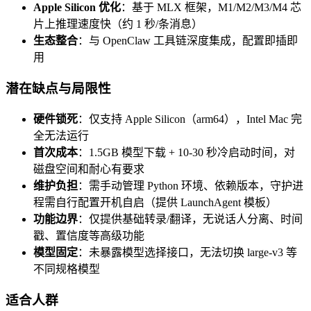
Apple Silicon 优化
：基于 MLX 框架，M1/M2/M3/M4 芯
片上推理速度快（约 1 秒/条消息）
生态整合
：与 OpenClaw 工具链深度集成，配置即插即
用
潜在缺点与局限性
硬件锁死
：仅支持 Apple Silicon（arm64），Intel Mac 完
全无法运行
首次成本
：1.5GB 模型下载 + 10-30 秒冷启动时间，对
磁盘空间和耐心有要求
维护负担
：需手动管理 Python 环境、依赖版本，守护进
程需自行配置开机自启（提供 LaunchAgent 模板）
功能边界
：仅提供基础转录/翻译，无说话人分离、时间
戳、置信度等高级功能
模型固定
：未暴露模型选择接口，无法切换 large-v3 等
不同规格模型
适合人群