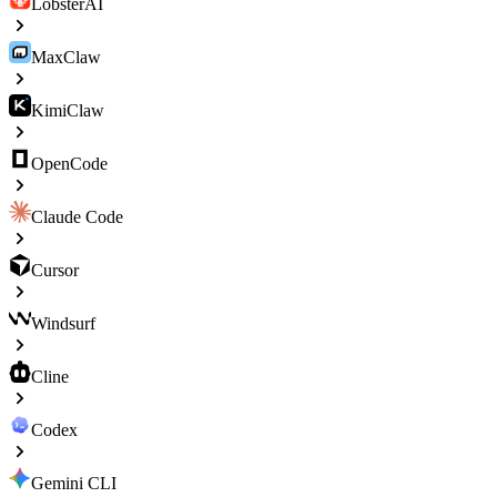
LobsterAI
MaxClaw
KimiClaw
OpenCode
Claude Code
Cursor
Windsurf
Cline
Codex
Gemini CLI