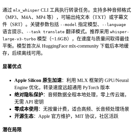
通过
CLI 工具执行转录任务。支持多种音频格式
mlx_whisper
（MP3、M4A、MP4 等），可输出纯文本（TXT）或字幕文
件（SRT）。关键参数包括
指定模型、
--model
--language
语言提示、
翻译模式。推荐采用
--task translate
whisper-
模型（~1.6GB），在速度与质量间取得最佳
large-v3-turbo
平衡。模型首次从 HuggingFace mlx-community 下载后本地缓
存，后续离线可用。
显著优点
Apple Silicon 原生加速
：利用 MLX 框架的 GPU/Neural
Engine 优化，转录速度远超通用 PyTorch 版本
绝对隐私保护
：音频数据全程本地处理，零上传云端，
无需 API 密钥
零成本使用
：无按量计费，适合高频、长音频处理场景
开源生态
：Apple 官方维护，MIT 协议，社区活跃
潜在局限