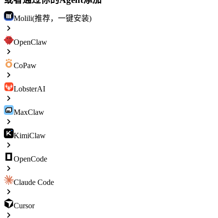
Molili(推荐，一键安装)
OpenClaw
CoPaw
LobsterAI
MaxClaw
KimiClaw
OpenCode
Claude Code
Cursor