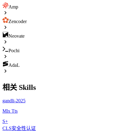
Amp
Zencoder
Neovate
Pochi
AdaL
相关 Skills
gandli-2025
Mlx Tts
S+
CLS安全性认证