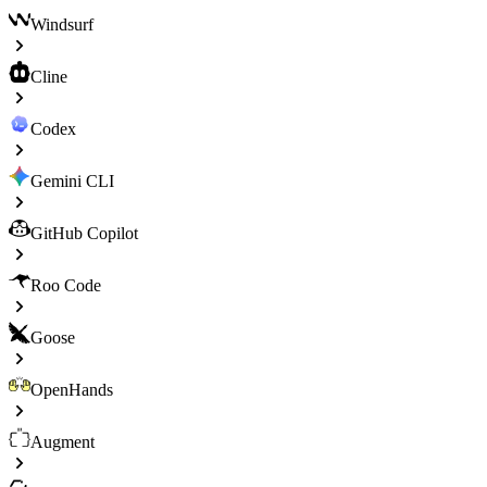
Windsurf
Cline
Codex
Gemini CLI
GitHub Copilot
Roo Code
Goose
OpenHands
Augment