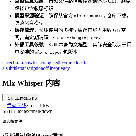
路径信息泄露
：音频文件路径会传递给外部 CLI，避免
路径包含敏感标识
模型来源验证
：确保从官方
仓库下载，
mlx-community
防范恶意模型
缓存管理
：长期使用的多模型缓存可能占用数 GB 空
间，需定期清理
~/.cache/huggingface/
外部工具依赖
：Skill 本身为文档型，实际安全取决于用
户安装的
包版本
mlx-whisper
speech-to-text
whisper
apple-silicon
mlx
local-
ai
subtitle
transcription
offline
privacy
Mlx Whisper 内容
SKILL.md
1.6 kB
手动下载
zip · 1.1 kB
SKILL.md
text/markdown
请选择文件
或者通过你的Agent添加