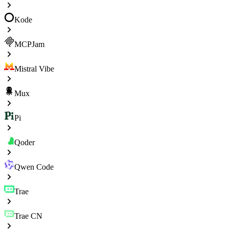
Kode
MCPJam
Mistral Vibe
Mux
Pi
Qoder
Qwen Code
Trae
Trae CN