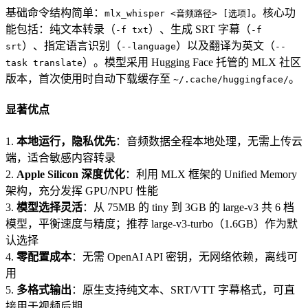
基础命令结构简单：
。核心功
mlx_whisper <音频路径> [选项]
能包括：纯文本转录（
）、生成 SRT 字幕（
-f txt
-f
）、指定语言识别（
）以及翻译为英文（
srt
--language
--
）。模型采用 Hugging Face 托管的 MLX 社区
task translate
版本，首次使用时自动下载缓存至
。
~/.cache/huggingface/
显著优点
1.
本地运行，隐私优先
：音频数据全程本地处理，无需上传云
端，适合敏感内容转录
2.
Apple Silicon 深度优化
：利用 MLX 框架的 Unified Memory
架构，充分发挥 GPU/NPU 性能
3.
模型选择灵活
：从 75MB 的 tiny 到 3GB 的 large-v3 共 6 档
模型，平衡速度与精度；推荐 large-v3-turbo（1.6GB）作为默
认选择
4.
零配置成本
：无需 OpenAI API 密钥，无网络依赖，离线可
用
5.
多格式输出
：原生支持纯文本、SRT/VTT 字幕格式，可直
接用于视频后期