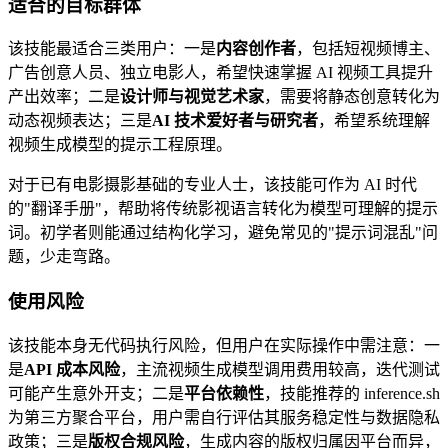
适合的目标群体
该技能最适合三类用户：一是
内容创作者
，包括短视频博主、
广告创意人员、独立电影人，希望快速掌握 AI 视频工具提升
产出效率；二是
设计师与视觉艺术家
，需要将静态创意转化为
动态视频表达；三是
AI 技术爱好者与研究者
，希望系统理解
视频生成模型的提示工程原理。
对于已有电影摄影基础的专业人士，该技能可作为 AI 时代
的"翻译手册"，帮助将传统影视语言转化为模型可理解的提示
词。初学者则能通过结构化学习，避免常见的"提示词混乱"问
题，少走弯路。
使用风险
该技能本身无代码执行风险，但用户在实际操作中需注意：一
是
API 成本风险
，主流视频生成模型调用费用较高，迭代测试
可能产生意外开支；二是
平台依赖性
，技能推荐的 inference.sh
为第三方聚合平台，用户需自行评估其服务稳定性与数据隐私
政策；三是
版权合规风险
，生成内容的版权归属因平台而异，