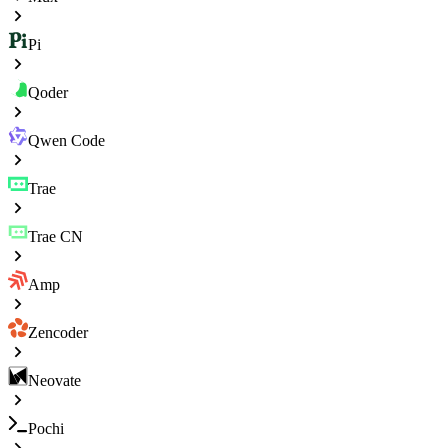
Pi
Qoder
Qwen Code
Trae
Trae CN
Amp
Zencoder
Neovate
Pochi