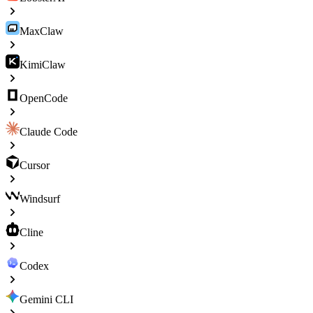
MaxClaw
KimiClaw
OpenCode
Claude Code
Cursor
Windsurf
Cline
Codex
Gemini CLI