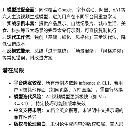
1.
模型适配全面
：同时覆盖 Google、字节跳动、阿里、xAI 等
六大主流视频生成模型，避免用户在不同平台间重复学习
2.
实战示例丰富
：提供产品展示、自然纪录片、城市生活、美
食、科技等五大场景的完整命令行示例，可直接复制执行
3.
迭代工作流
：独创「基础→细化→风格化」三步迭代法，降
低试错成本
4.
反模式警示
：总结「过于笼统」「场景混杂」「风格冲突」
等常见错误，附改进方案
潜在局限
平台绑定较深
：所有示例均依赖 inference.sh CLI，若用
户习惯其他界面（如网页版、API 直连），需自行转换
模型迭代风险
：AI 视频模型更新极快（如 Veo
3→3.1），特定技巧可能随版本失效
中文支持未明
：文档全英文撰写，未说明中文提示词的
兼容性差异
版权与伦理留白
：未讨论生成内容的版权归属、真人形