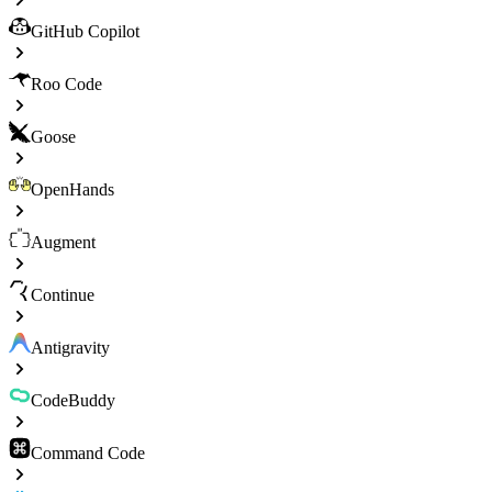
GitHub Copilot
Roo Code
Goose
OpenHands
Augment
Continue
Antigravity
CodeBuddy
Command Code