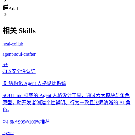
AdaL
相关 Skills
neal-collab
agent-soul-crafter
S+
CLS安全性认证
🧬 结构化 Agent 人格设计系统
SOUL.md 框架的 Agent 人格设计工具，通过六大模块与角色
原型，助开发者创建个性鲜明、行为一致且边界清晰的 AI 角
色。
4.6k
999
100%推荐
tsyvic