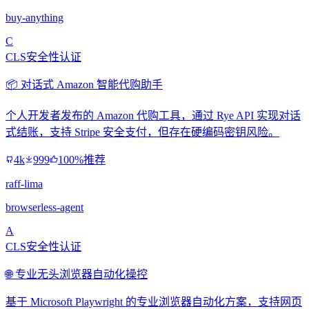
buy-anything
C
CLS安全性认证
📦 对话式 Amazon 智能代购助手
个人开发者发布的 Amazon 代购工具，通过 Rye API 实现对话
式结账，支持 Stripe 安全支付，但存在硬编码密钥风险。
4k
999
100%推荐
raff-lima
browserless-agent
A
CLS安全性认证
🌐 专业无头浏览器自动化操控
基于 Microsoft Playwright 的专业浏览器自动化方案，支持网页