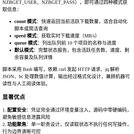
NZBGET_USER、NZBGET_PASS），即可通过四种模式获
取信息：
count 模式
：快速返回当前活跃下载数量，适合自动化
脚本或简洁查询
speed 模式
：获取实时下载速度（MB/s）
queue 模式
：列出队列前 10 个项目的名称与进度
默认模式
：完整状态报告，包含活跃任务数、速度、剩
余容量及队列详情
脚本采用 Bash 编写，依赖 curl 发起 HTTP 请求、jq 解析
JSON、bc 处理数值计算，输出经过格式化设计，兼顾机器可
读性与人工阅读体验。
显著优点
1.
配置安全
：凭证完全通过环境变量注入，源码中零硬编码，
避免敏感信息泄露风险
2.
功能聚焦
：单一职责设计，仅读取状态不执行任何写操作，
行为边界清晰可控