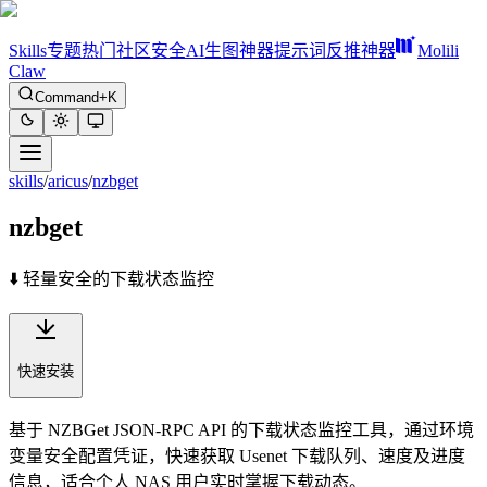
Skills
专题
热门
社区
安全
AI生图神器
提示词反推神器
Molili
Claw
Command+K
skills
/
aricus
/
nzbget
nzbget
⬇️ 轻量安全的下载状态监控
快速安装
基于 NZBGet JSON-RPC API 的下载状态监控工具，通过环境
变量安全配置凭证，快速获取 Usenet 下载队列、速度及进度
信息，适合个人 NAS 用户实时掌握下载动态。