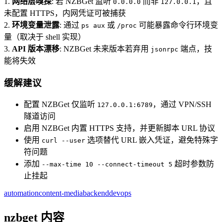
1.
网络层嗅探
: 若 NZBGet 监听
而非
，且
0.0.0.0
127.0.0.1
未配置 HTTPS，内网凭证可被捕获
2.
环境变量泄露
: 通过
或
可能暴露命令行环境变
ps aux
/proc
量（取决于 shell 实现）
3.
API 版本漂移
: NZBGet 未来版本若弃用
端点，技
jsonrpc
能将失效
缓解建议
配置 NZBGet 仅监听
，通过 VPN/SSH
127.0.0.1:6789
隧道访问
启用 NZBGet 内置 HTTPS 支持，并更新脚本 URL 协议
使用
选项替代 URL 嵌入凭证，避免特殊字
curl --user
符问题
添加
超时参数防
--max-time 10 --connect-timeout 5
止挂起
automation
content-media
backend
devops
nzbget 内容