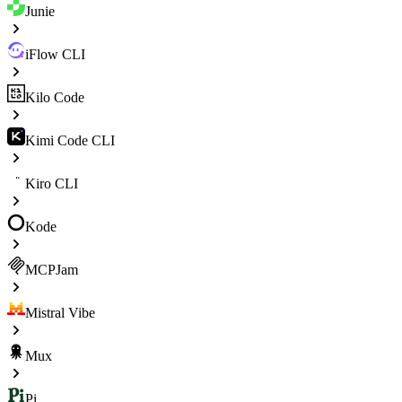
Junie
iFlow CLI
Kilo Code
Kimi Code CLI
Kiro CLI
Kode
MCPJam
Mistral Vibe
Mux
Pi