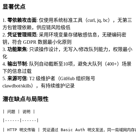
显著优点
1.
零依赖攻击面
: 仅使用系统标准工具（curl, jq, bc），无第三
方包管理依赖，供应链风险极低
2.
凭证管理规范
: 采用环境变量存储敏感信息，无硬编码密
钥，符合 GDPR 数据最小化原则
3.
功能聚焦
: 只读操作设计，无写入/修改队列能力，权限最小
化
4.
输出节制
: 队列自动截断至10项，避免大队列（400+）场景
下的信息过载
5.
来源可信
: T2 级维护者（GitHub 组织账号
clawdbot/skills），有持续维护记录
潜在缺点与局限性
| 问题 | 说明 |
|------|------|
| HTTP 明文传输 | 凭证通过 Basic Auth 明文发送，同一局域网内