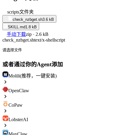
scripts
文件夹
check_nzbget.sh
3.6 kB
SKILL.md
1.8 kB
手动下载
zip · 2.6 kB
check_nzbget.sh
text/x-shellscript
请选择文件
或者通过你的Agent添加
Molili(推荐，一键安装)
OpenClaw
CoPaw
LobsterAI
MaxClaw