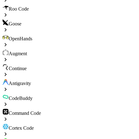
Roo Code
Goose
OpenHands
Augment
Continue
Antigravity
CodeBuddy
Command Code
Cortex Code