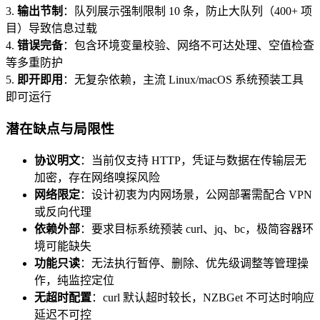
3.
输出节制
：队列展示强制限制 10 条，防止大队列（400+ 项
目）导致信息过载
4.
错误完备
：包含环境变量校验、网络不可达处理、空值检查
等多重防护
5.
即开即用
：无复杂依赖，主流 Linux/macOS 系统预装工具
即可运行
潜在缺点与局限性
协议明文
：当前仅支持 HTTP，凭证与数据在传输层无
加密，存在网络嗅探风险
网络限定
：设计初衷为内网场景，公网部署需配合 VPN
或反向代理
依赖外部
：要求目标系统预装 curl、jq、bc，极简容器环
境可能缺失
功能只读
：无法执行暂停、删除、优先级调整等管理操
作，纯监控定位
无超时配置
：curl 默认超时较长，NZBGet 不可达时响应
延迟不可控