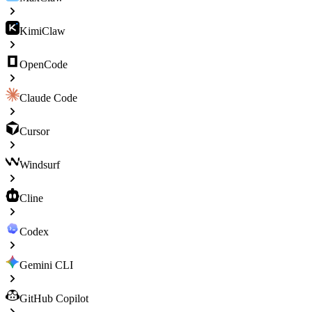
KimiClaw
OpenCode
Claude Code
Cursor
Windsurf
Cline
Codex
Gemini CLI
GitHub Copilot