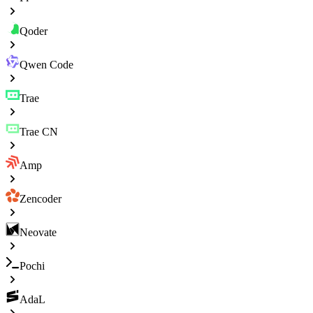
Qoder
Qwen Code
Trae
Trae CN
Amp
Zencoder
Neovate
Pochi
AdaL