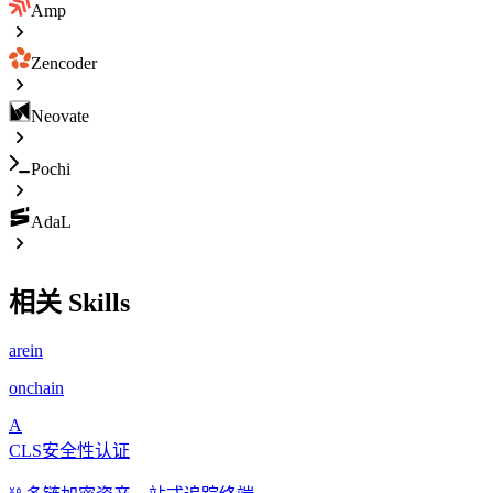
Amp
Zencoder
Neovate
Pochi
AdaL
相关 Skills
arein
onchain
A
CLS安全性认证