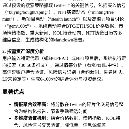
通过预设的搜索策略抓取Twitter上的关键信号，包括买入信号
（"buying/bought/aping"）、NFT铸造动态（"minting/free
mint"）、新项目启动（"stealth launch"）以及高潜力项目讨论
（"gem/100x"）。系统自动整合BTC/ETH/SOL价格数据、市
场情绪指数、重大新闻、KOL持仓动向、NFT铸造日历等多
维度信息，生成结构化的Markdown报告。
2. 按需资产深度分析
用户输入特定代币（如$PEPEAI）或NFT项目后，系统执行定
向搜索（30-50条推文），通过情感分析（看涨/看跌/中性）、
高信誉账户持仓验证、风险信号识别（合约漏洞、匿名团队、
LP未锁定等）生成0-100分的综合评分与投资建议。
显著优点
情报聚合效率高
：将分散在Twitter的碎片化交易信号整
合为结构化报告，节省手动筛选时间
多维度验证机制
：结合价格数据、情绪指数、KOL持
仓、风险信号交叉验证，降低单一信息源偏差