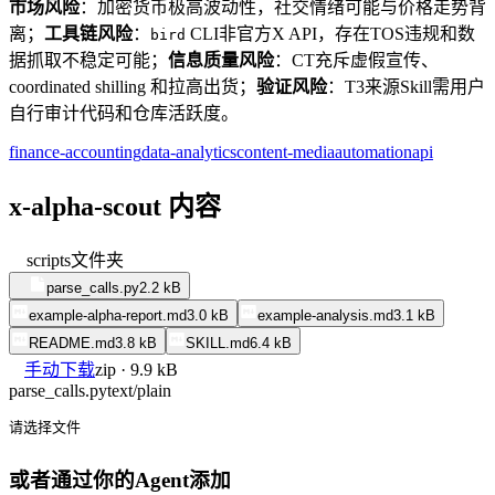
市场风险
：加密货币极高波动性，社交情绪可能与价格走势背
离；
工具链风险
：
CLI非官方X API，存在TOS违规和数
bird
据抓取不稳定可能；
信息质量风险
：CT充斥虚假宣传、
coordinated shilling 和拉高出货；
验证风险
：T3来源Skill需用户
自行审计代码和仓库活跃度。
finance-accounting
data-analytics
content-media
automation
api
x-alpha-scout 内容
scripts
文件夹
parse_calls.py
2.2 kB
example-alpha-report.md
3.0 kB
example-analysis.md
3.1 kB
README.md
3.8 kB
SKILL.md
6.4 kB
手动下载
zip · 9.9 kB
parse_calls.py
text/plain
请选择文件
或者通过你的Agent添加