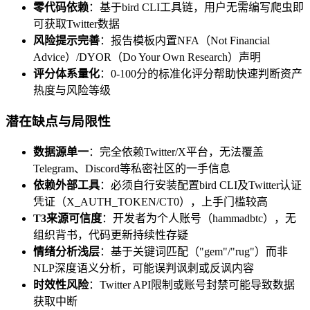
零代码依赖
：基于bird CLI工具链，用户无需编写爬虫即
可获取Twitter数据
风险提示完善
：报告模板内置NFA（Not Financial
Advice）/DYOR（Do Your Own Research）声明
评分体系量化
：0-100分的标准化评分帮助快速判断资产
热度与风险等级
潜在缺点与局限性
数据源单一
：完全依赖Twitter/X平台，无法覆盖
Telegram、Discord等私密社区的一手信息
依赖外部工具
：必须自行安装配置bird CLI及Twitter认证
凭证（X_AUTH_TOKEN/CT0），上手门槛较高
T3来源可信度
：开发者为个人账号（hammadbtc），无
组织背书，代码更新持续性存疑
情绪分析浅层
：基于关键词匹配（"gem"/"rug"）而非
NLP深度语义分析，可能误判讽刺或反讽内容
时效性风险
：Twitter API限制或账号封禁可能导致数据
获取中断