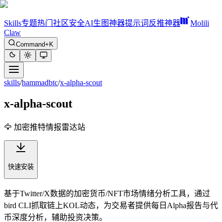
Skills
专题
热门
社区
安全
AI生图神器
提示词反推神器
Molili
Claw
Command+K
skills
/
hammadbtc
/
x-alpha-scout
x-alpha-scout
🦅 加密推特情报雷达站
快速安装
基于Twitter/X数据的加密货币/NFT市场情绪分析工具，通过
bird CLI抓取链上KOL动态，为交易者提供每日Alpha报告与代
币深度分析，辅助投资决策。