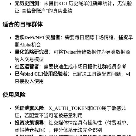
无历史回测
：未提供KOL历史喊单准确率统计，无法验
证"高信誉账户"的真实业绩
适合的目标群体
活跃DeFi/NFT交易者
：需要每日跟踪市场情绪、捕捉早
期Alpha机会
量化策略研究员
：可将Twitter情绪数据作为另类数据源
纳入交易模型
社区运营者
：需要快速生成市场日报供社群成员参考
已有bird CLI使用经验者
：已解决工具链配置问题，可
直接投入使用
使用风险
凭证泄露风险
：X_AUTH_TOKEN和CT0属于敏感凭
证，若配置不当可能被恶意利用
投资决策误导
：社交媒体情绪具有操纵性（付费喊单、
虚假持仓截图），评分体系无法完全识别