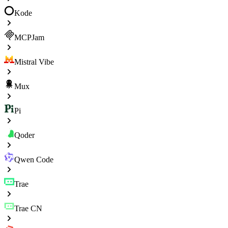
Kode
MCPJam
Mistral Vibe
Mux
Pi
Qoder
Qwen Code
Trae
Trae CN