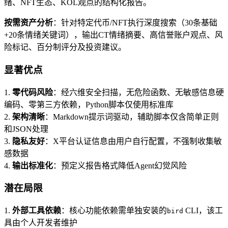
绪、NFT生态、KOL观点的结构化报告。
按需资产分析
：针对特定代币/NFT执行深度搜索（30条基础
+20条情绪关键词），输出CT情绪摘要、高信誉账户观点、风
险标记、百分制评分及投资建议。
显著优点
1.
零代码风险
：经六维安全扫描，无危险函数、无敏感信息硬
编码、零第三方依赖，Python脚本仅使用标准库
2.
架构清晰
：Markdown提示词驱动，辅助脚本仅含简单正则
和JSON处理
3.
隐私友好
：X平台认证信息由用户自行配置，不强制收集敏
感数据
4.
输出标准化
：预定义报告格式降低Agent幻觉风险
潜在局限
1.
外部工具依赖
：核心功能依赖需单独安装的
CLI，该工
bird
具由个人开发者维护