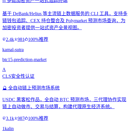
⛓️ 多链加密资产一站式追踪终端
基于 DeBank/Helius 等主流链上数据服务的 CLI 工具，支持多
链钱包追踪、CEX 持仓整合及 Polymarket 预测市场查询，为
加密投资者提供一站式资产全景视图。
2.4k
981
100%推荐
kamal-sutra
btc15-prediction-market
A
CLS安全性认证
🔮 全自动链上预测市场系统
USDC 黑客松作品，全自动 BTC 预测市场，三代理协作实现
链上自动做市、交易与结算，构建代理原生经济系统。
3.1k
987
100%推荐
1kalin