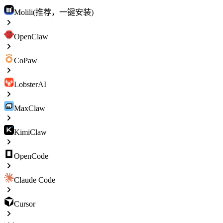
Molili(推荐，一键安装)
OpenClaw
CoPaw
LobsterAI
MaxClaw
KimiClaw
OpenCode
Claude Code
Cursor