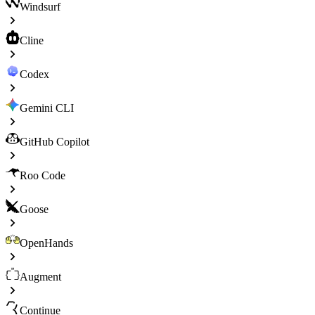
Windsurf
Cline
Codex
Gemini CLI
GitHub Copilot
Roo Code
Goose
OpenHands
Augment
Continue