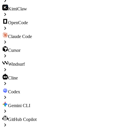
KimiClaw
OpenCode
Claude Code
Cursor
Windsurf
Cline
Codex
Gemini CLI
GitHub Copilot