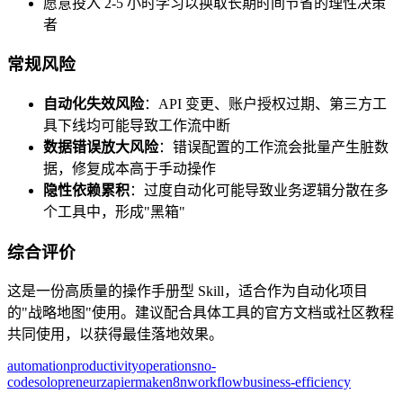
愿意投入 2-5 小时学习以换取长期时间节省的理性决策
者
常规风险
自动化失效风险
：API 变更、账户授权过期、第三方工
具下线均可能导致工作流中断
数据错误放大风险
：错误配置的工作流会批量产生脏数
据，修复成本高于手动操作
隐性依赖累积
：过度自动化可能导致业务逻辑分散在多
个工具中，形成"黑箱"
综合评价
这是一份高质量的操作手册型 Skill，适合作为自动化项目
的"战略地图"使用。建议配合具体工具的官方文档或社区教程
共同使用，以获得最佳落地效果。
automation
productivity
operations
no-
code
solopreneur
zapier
make
n8n
workflow
business-efficiency