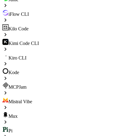
iFlow CLI
Kilo Code
Kimi Code CLI
Kiro CLI
Kode
MCPJam
Mistral Vibe
Mux
Pi