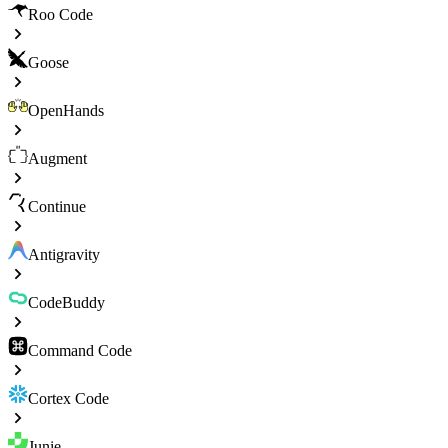
Roo Code
Goose
OpenHands
Augment
Continue
Antigravity
CodeBuddy
Command Code
Cortex Code
Junie