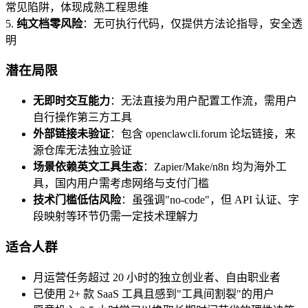
常见陷阱，体现成熟工程思维
5.
纯文档零风险
：无可执行代码，仅提供方法论指导，安全透
明
潜在局限
无即时交互能力
：无法直接为用户配置工作流，需用户
自行操作第三方工具
外部链接未验证
：包含 openclawcli.forum 论坛链接，来
源仓库无法独立验证
场景依赖英文工具生态
：Zapier/Make/n8n 均为海外工
具，国内用户需考虑网络与支付门槛
技术门槛低估风险
：虽强调"no-code"，但 API 认证、字
段映射等环节仍需一定技术理解力
适合人群
月运营任务超过 20 小时的独立创业者、自由职业者
已使用 2+ 款 SaaS 工具且感到"工具间割裂"的用户