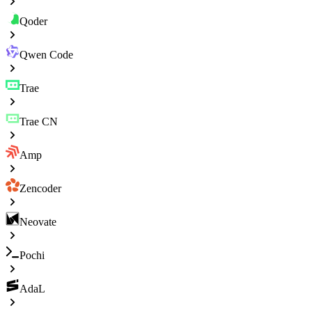
Qoder
Qwen Code
Trae
Trae CN
Amp
Zencoder
Neovate
Pochi
AdaL