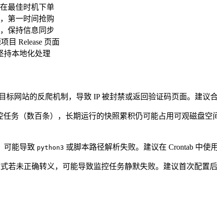
在最佳时机下单
，第一时间抢购
，保持信息同步
Release 页面
，坚持本地化处理
触发目标网站的反爬机制，导致 IP 被封禁或返回验证码页面。建议
量监控任务（数百条），长期运行的快照累积仍可能占用可观磁盘
异，可能导致
或脚本路径解析失败。建议在 Crontab 
python3
符的条件表达式若未正确转义，可能导致监控任务静默失败。建议首次配置