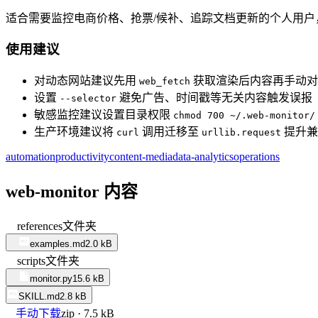
适合需要监控电商价格、抢票/候补、追踪文档更新的个人用
使用建议
对动态网站建议先用
获取渲染后内容再手动对
web_fetch
设置
避免广告、时间戳等无关内容触发误报
--selector
敏感监控建议设置目录权限
chmod 700 ~/.web-monitor/
生产环境建议将
调用迁移至
提升兼
curl
urllib.request
automation
productivity
content-media
data-analytics
operations
web-monitor 内容
references
文件夹
examples.md
2.0 kB
scripts
文件夹
monitor.py
15.6 kB
SKILL.md
2.8 kB
手动下载
zip · 7.5 kB