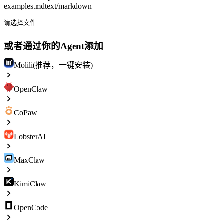
examples.md
text/markdown
请选择文件
或者通过你的Agent添加
Molili(推荐，一键安装)
OpenClaw
CoPaw
LobsterAI
MaxClaw
KimiClaw
OpenCode