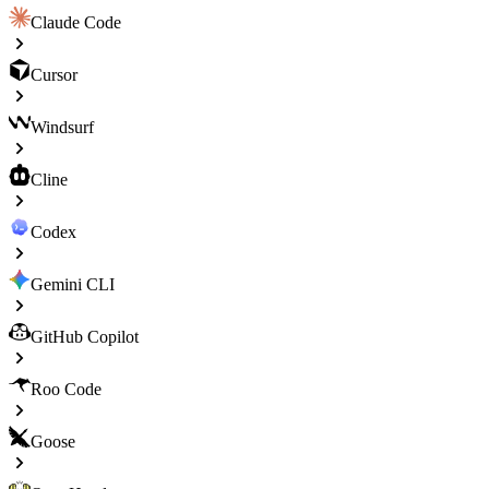
Claude Code
Cursor
Windsurf
Cline
Codex
Gemini CLI
GitHub Copilot
Roo Code
Goose