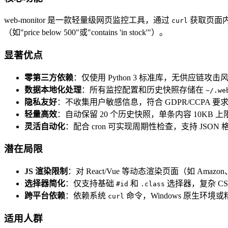
web-monitor 是一款轻量级网页监控工具，通过
获取页面内
curl
（如"price below 500"或"contains 'in stock'"）。
显著优点
零第三方依赖
：仅使用 Python 3 标准库，无供应链攻击
数据本地化处理
：所有监控配置和历史快照存储在
~/.we
隐私友好
：不收集用户敏感信息，符合 GDPR/CCPA 要
轻量高效
：自动保留 20 个历史快照，单条内容 10KB 
灵活自动化
：配合 cron 可实现周期性检查，支持 JSO
潜在局限
JS 渲染限制
：对 React/Vue 等动态渲染页面（如 Amazo
选择器简化
：仅支持基础
和
选择器，复杂 C
#id
.class
跨平台依赖
：依赖系统
命令，Windows 原生环境
curl
适用人群