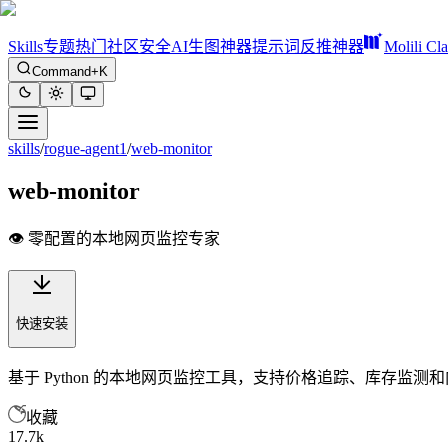
Skills
专题
热门
社区
安全
AI生图神器
提示词反推神器
Molili Cl
Command+K
skills
/
rogue-agent1
/
web-monitor
web-monitor
👁️ 零配置的本地网页监控专家
快速安装
基于 Python 的本地网页监控工具，支持价格追踪、库存监
收藏
17.7k