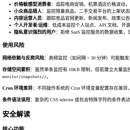
价格敏感型消费者
：追踪电商促销、机票酒店价格波动，
小众商品猎人
：监控限量商品、二手交易平台的上架状态
内容运营人员
：跟踪竞品官网更新、新闻发布、政策公告
个人开发者/运维
：低成本监控个人站点、API 文档、开源项目 
隐私意识强烈的用户
：拒绝 SaaS 监控服务的数据收集
使用风险
网络依赖与反爬风险
：高频监控（如间隔 < 30 分钟）可能
存储空间累积
：虽然单条监控有 10KB 限制，但若建立大
。
monitor/snapshots//
Cron 环境差异
：不同操作系统的 Cron 环境变量配置存在差
条件语法误用
：复杂的 CSS selector 或包含特殊字
安全解读
核心功能