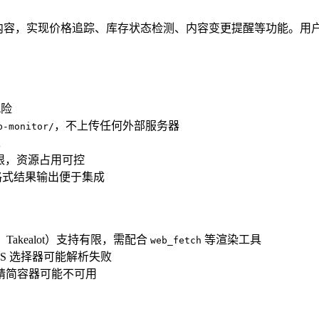
容，实现价格追踪、库存状态检测、内容变更提醒等功能。用户可
风险
，不上传任何外部服务器
b-monitor/
求
上限，资源占用可控
N 格式结果输出便于集成
n、Takealot）支持有限，需配合
等渲染工具
web_fetch
SS 选择器可能解析失败
或精简容器可能不可用