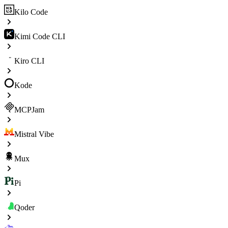
Kilo Code
Kimi Code CLI
Kiro CLI
Kode
MCPJam
Mistral Vibe
Mux
Pi
Qoder