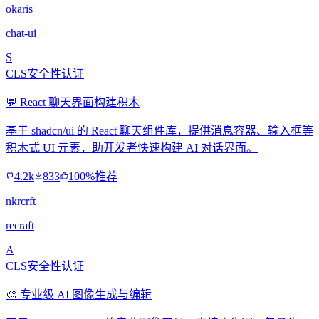
okaris
chat-ui
S
CLS安全性认证
💬 React 聊天界面构建积木
基于 shadcn/ui 的 React 聊天组件库，提供消息容器、输入框等
积木式 UI 元素，助开发者快速构建 AI 对话界面。
4.2k
833
100%推荐
nkrcrft
recraft
A
CLS安全性认证
🎨 专业级 AI 图像生成与编辑