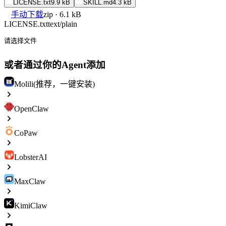
LICENSE.txt
9.9 kB
SKILL.md
4.3 kB
手动下载
zip · 6.1 kB
LICENSE.txt
text/plain
请选择文件
或者通过你的Agent添加
Molili(推荐，一键安装)
OpenClaw
CoPaw
LobsterAI
MaxClaw
KimiClaw