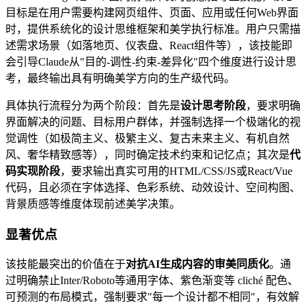
目标是在用户需要构建网页组件、页面、应用或任何Web界面
时，提供系统化的设计思维框架和美学执行标准。用户只需描
述需求场景（如落地页、仪表盘、React组件等），该技能即
会引导Claude从"目的-调性-约束-差异化"四个维度进行设计思
考，最终输出具有明确美学方向的生产级代码。
具体执行流程分为两个阶段：首先是
设计思考阶段
，要求明确
界面解决的问题、目标用户群体，并强制选择一个极端化的视
觉调性（如极简主义、极繁主义、复古未来主义、有机自然
风、奢华精致感等），同时确定技术约束和记忆点；其次是
代
码实现阶段
，要求输出真实可用的HTML/CSS/JS或React/Vue
代码，且必须在字体选择、色彩系统、动效设计、空间构图、
背景质感等维度体现前述美学决策。
显著优点
该技能最突出的价值在于
对抗AI生成内容的审美同质化
。通
过明确禁止Inter/Roboto等通用字体、紫色渐变等 cliché 配色、
可预测的布局模式，强制要求"每一个设计都不相同"，有效解