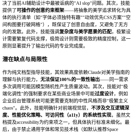
决了当前AI辅助设计中最被诟病的"AI slop"问题。其次，技能
提供了
可操作的创意约束框架
——将抽象的美学追求转化为具
体的执行清单（如"字体必须独特有趣""动效优先CSS方案""空
间构图要打破网格"），既保证了创意自由度，又避免了无方
向的发散。此外，技能强调
复杂度与美学愿景的匹配
，极繁设
计需要繁复代码支撑，极简设计则需要极致的精度控制，这一
原则显著提升了输出代码的专业完成度。
潜在缺点与局限性
作为纯文档型指导技能，其效果高度依赖Claude对美学指南的
理解与执行能力，
无法保证100%的一致性输出
——同一需求
多次调用可能因模型随机性产生质量波动。其次，技能对"极
端化调性"的强制要求在某些商业场景中可能
过度设计
，例如
企业后台管理系统可能更需要克制的中性风格而非"极繁主义
chaos"。此外，技能明确针对前端视觉层，
不涉及交互逻辑深
度、性能优化策略、可访问性（a11y）的系统性实现
，虽然文
档提及accessibility为约束项之一，但具体执行标准未细化。最
后，由于禁止通用字体和常见技术栈（如默认推荐Space