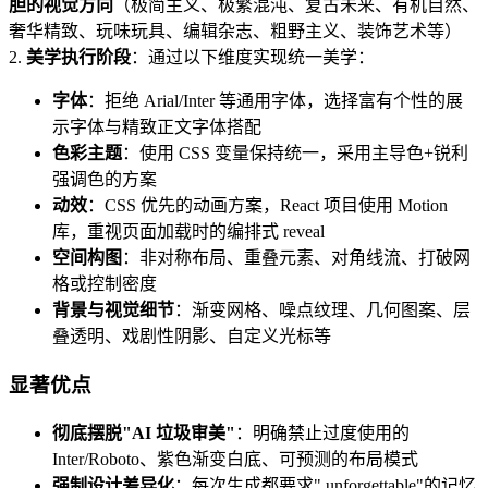
胆的视觉方向
（极简主义、极繁混沌、复古未来、有机自然、
奢华精致、玩味玩具、编辑杂志、粗野主义、装饰艺术等）
2.
美学执行阶段
：通过以下维度实现统一美学：
字体
：拒绝 Arial/Inter 等通用字体，选择富有个性的展
示字体与精致正文字体搭配
色彩主题
：使用 CSS 变量保持统一，采用主导色+锐利
强调色的方案
动效
：CSS 优先的动画方案，React 项目使用 Motion
库，重视页面加载时的编排式 reveal
空间构图
：非对称布局、重叠元素、对角线流、打破网
格或控制密度
背景与视觉细节
：渐变网格、噪点纹理、几何图案、层
叠透明、戏剧性阴影、自定义光标等
显著优点
彻底摆脱"AI 垃圾审美"
：明确禁止过度使用的
Inter/Roboto、紫色渐变白底、可预测的布局模式
强制设计差异化
：每次生成都要求" unforgettable"的记忆