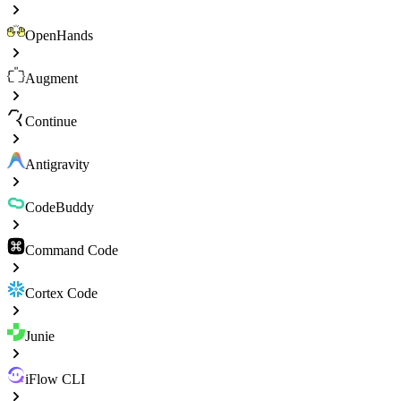
OpenHands
Augment
Continue
Antigravity
CodeBuddy
Command Code
Cortex Code
Junie
iFlow CLI