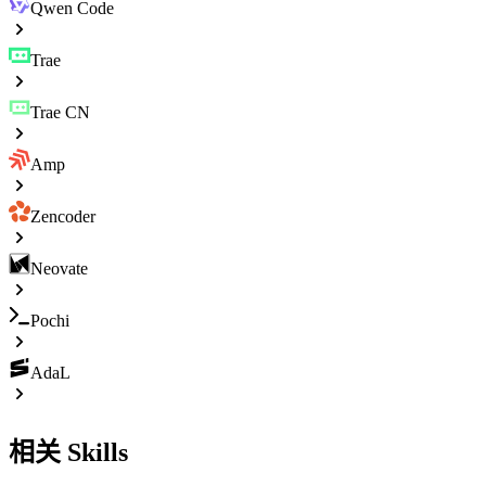
Qwen Code
Trae
Trae CN
Amp
Zencoder
Neovate
Pochi
AdaL
相关 Skills