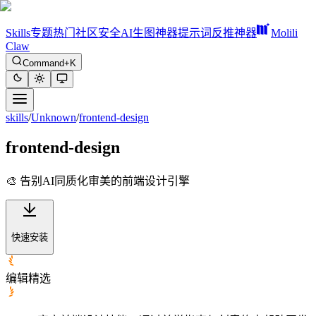
Skills
专题
热门
社区
安全
AI生图神器
提示词反推神器
Molili
Claw
Command+K
skills
/
Unknown
/
frontend-design
frontend-design
🎨 告别AI同质化审美的前端设计引擎
快速安装
编辑精选