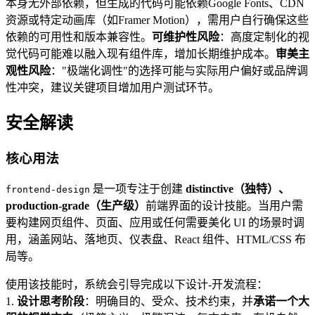
本身无外部依赖，但生成的代码可能依赖Google Fonts、CDN
资源或特定动画库（如Framer Motion），需用户自行确保这些
依赖的可用性和版本兼容性。
可维护性风险
：高度定制化的视
觉代码可能难以融入现有组件库，增加长期维护成本。
审美主
观性风险
："极端化调性"的选择可能与实际用户偏好或品牌调
性冲突，建议关键项目增加用户测试环节。
安全解读
核心用法
是一项专注于创建
distinctive（独特）、
frontend-design
production-grade（生产级）
前端界面的设计技能。当用户需
要构建网页组件、页面、应用或任何需要美化 UI 的场景时调
用，涵盖网站、落地页、仪表盘、React 组件、HTML/CSS 布
局等。
使用该技能时，系统会引导完成以下设计-开发流程：
1.
设计思考阶段
：明确目的、受众、技术约束，并
承诺一个大