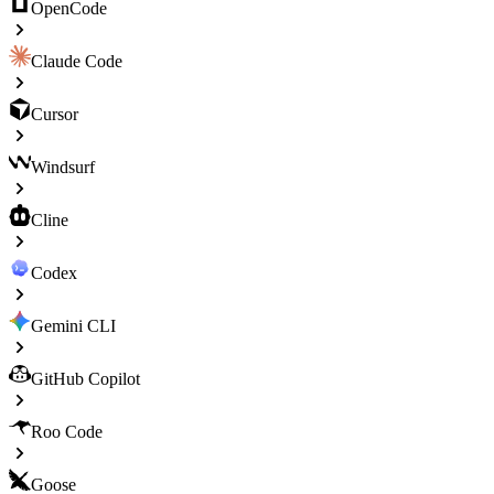
OpenCode
Claude Code
Cursor
Windsurf
Cline
Codex
Gemini CLI
GitHub Copilot
Roo Code
Goose