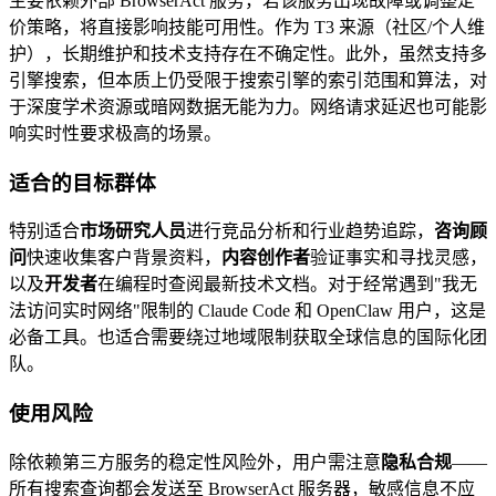
主要依赖外部 BrowserAct 服务，若该服务出现故障或调整定
价策略，将直接影响技能可用性。作为 T3 来源（社区/个人维
护），长期维护和技术支持存在不确定性。此外，虽然支持多
引擎搜索，但本质上仍受限于搜索引擎的索引范围和算法，对
于深度学术资源或暗网数据无能为力。网络请求延迟也可能影
响实时性要求极高的场景。
适合的目标群体
特别适合
市场研究人员
进行竞品分析和行业趋势追踪，
咨询顾
问
快速收集客户背景资料，
内容创作者
验证事实和寻找灵感，
以及
开发者
在编程时查阅最新技术文档。对于经常遇到"我无
法访问实时网络"限制的 Claude Code 和 OpenClaw 用户，这是
必备工具。也适合需要绕过地域限制获取全球信息的国际化团
队。
使用风险
除依赖第三方服务的稳定性风险外，用户需注意
隐私合规
——
所有搜索查询都会发送至 BrowserAct 服务器，敏感信息不应