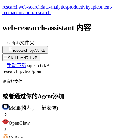
research
web-search
data-analytics
productivity
api
content-
media
education-research
web-research-assistant 内容
scripts
文件夹
research.py
7.8 kB
SKILL.md
5.1 kB
手动下载
zip · 5.6 kB
research.py
text/plain
请选择文件
或者通过你的Agent添加
Molili(推荐，一键安装)
OpenClaw
CoPaw