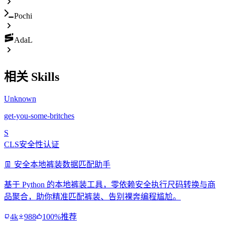
Pochi
AdaL
相关 Skills
Unknown
get-you-some-britches
S
CLS安全性认证
👖 安全本地裤装数据匹配助手
基于 Python 的本地裤装工具，零依赖安全执行尺码转换与商
品聚合，助你精准匹配裤装、告别裸奔编程尴尬。
4k
988
100%推荐