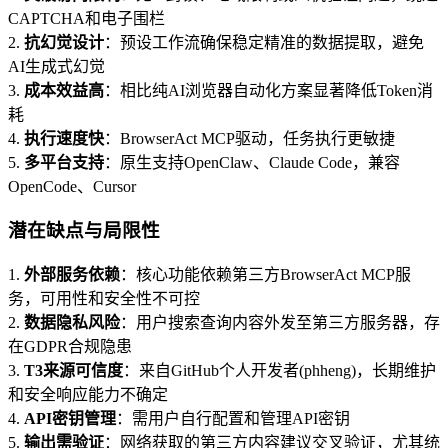
CAPTCHA和电子围栏
2.
抗幻觉设计
：预设工作流确保稳定精准的数据提取，避免
AI生成式幻觉
3.
成本效益高
：相比纯AI浏览器自动化方案显著降低Token消
耗
4.
执行速度快
：BrowserAct MCP驱动，任务执行更敏捷
5.
多平台支持
：原生支持OpenClaw、Claude Code，兼容
OpenCode、Cursor
潜在缺点与局限性
1.
外部服务依赖
：核心功能依赖第三方BrowserAct MCP服
务，可用性和安全性不可控
2.
数据隐私风险
：用户搜索查询内容外发至第三方服务器，存
在GDPR合规隐患
3.
T3来源可信度
：来自GitHub个人开发者(phheng)，长期维护
和安全响应能力不确定
4.
API密钥管理
：需用户自行配置和管理API密钥
5.
输出需验证
：网络获取的第三方内容建议交叉验证，尤其统