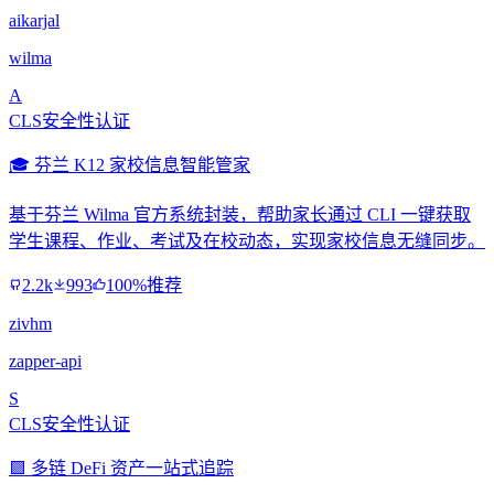
aikarjal
wilma
A
CLS安全性认证
🎓 芬兰 K12 家校信息智能管家
基于芬兰 Wilma 官方系统封装，帮助家长通过 CLI 一键获取
学生课程、作业、考试及在校动态，实现家校信息无缝同步。
2.2k
993
100%推荐
zivhm
zapper-api
S
CLS安全性认证
🟪 多链 DeFi 资产一站式追踪