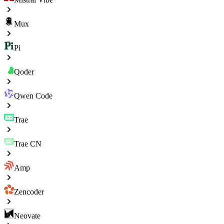
Mux
Pi
Qoder
Qwen Code
Trae
Trae CN
Amp
Zencoder
Neovate