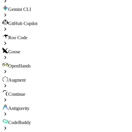
Gemini CLI
GitHub Copilot
Roo Code
Goose
OpenHands
Augment
Continue
Antigravity
CodeBuddy