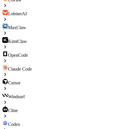
LobsterAI
MaxClaw
KimiClaw
OpenCode
Claude Code
Cursor
Windsurf
Cline
Codex