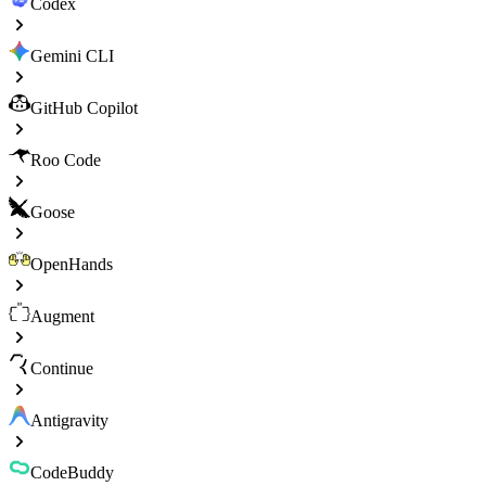
Codex
Gemini CLI
GitHub Copilot
Roo Code
Goose
OpenHands
Augment
Continue
Antigravity
CodeBuddy