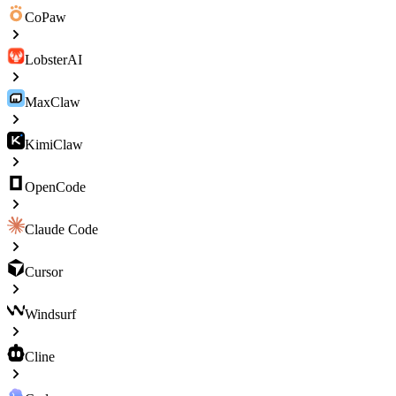
CoPaw
LobsterAI
MaxClaw
KimiClaw
OpenCode
Claude Code
Cursor
Windsurf
Cline