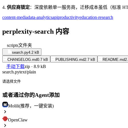
4.
供应商锁定
：深度依赖单一服务商，迁移成本虽低（标准 HTTP 
content-media
data-analytics
api
productivity
education-research
perplexity-search 内容
scripts
文件夹
search.py
4.2 kB
CHANGELOG.md
0.7 kB
PUBLISHING.md
2.7 kB
README.md
2
手动下载
zip · 8.9 kB
search.py
text/plain
请选择文件
或者通过你的Agent添加
Molili(推荐，一键安装)
OpenClaw