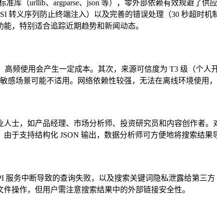
准库（urllib、argparse、json 等），零外部依赖有
 ANSI 转义序列防止终端注入）以及完善的错误处理（30 秒超时机制）
功能，特别适合追踪近期趋势和新闻动态。
00 次请求计费，高频使用会产生一定成本。其次，来源可信度为 T3 级（
私敏感场景可能不适用。网络依赖性较强，无法在离线环境使用，且受 Pe
业人士，如产品经理、市场分析师、投资研究员和内容创作者。
由于支持结构化 JSON 输出，数据分析师可方便地将搜索结果
I 服务中断导致的查询失败，以及搜索关键词隐私泄露给第三方（Per
文件操作，但用户需注意搜索结果中的外部链接安全性。