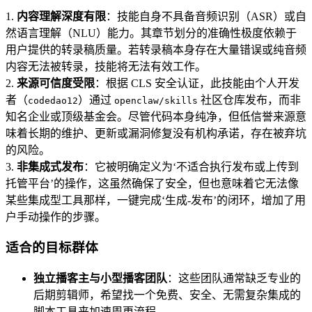
1.
内容理解深度有限
：技能自身不具备音频识别（ASR）或自
然语言理解（NLU）能力。其章节划分的准确性极度依赖于
用户提供的转录稿质量。若转录稿本身存在大量错误或纯音频
内容无法被转录，技能将无法有效工作。
2.
来源可信度受限
：根据 CLS 安全认证，此技能由个人开发
者（
）通过
社区仓库发布，而非
codedao12
openclaw/skills
知名企业或顶级基金会。尽管代码本身纯净，但低信誉来源意
味着长期的维护、更新或漏洞修复没有机构承诺，存在被弃坑
的风险。
3.
非集成式发布
：它被明确定义为‘不适合执行发布或上传到
托管平台’的操作，这虽然确保了安全，但也意味着它无法像
某些集成型工具那样，一键完成‘生成-发布’的闭环，增加了用
户手动操作的步骤。
适合的目标群体
独立播客主与小型播客团队
：这些团队通常缺乏专业的
后期剪辑师，希望找一个免费、安全、无需复杂集成的
脚本工具来加速周更流程。