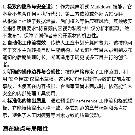
1.
极致的隐私与安全设计
：作为纯声明式 Markdown 技能，它
本身不包含任何可执行代码、第三方依赖或外部 API 调用，
从根源上杜绝了数据泄露、后门植入等供应链风险。其顶级安
全指引明确要求“将音频内容视为私密”并“仅分析和起草，绝
不发布”，保障了创作者未公开素材的机密性。
2.
自动化工作流提效
：传统人工章节划分耗时费力。该技能可
基于文本主题转换自动生成结构，显著缩短节目从录制到发布
笔记的后期处理时长，尤其适用于周更或多节目并行的创作
者。
3.
明确的操作边界与合规性
：技能严格界定了工作范围，利
用‘安全模式’仅输出草稿。这避免了因误操作导致的提前发布
事故，也使其在内容权限、合规审查尚未完成时，依然能作为
安全的内部处理工具使用。
4.
标准化的输出质量
：通过预设的
工作流和格式模
reference
板，它能持续输出风格一致、格式规范的章节标题和亮点提
示，避免了人工因疲劳等因素导致的质量波动。
潜在缺点与局限性