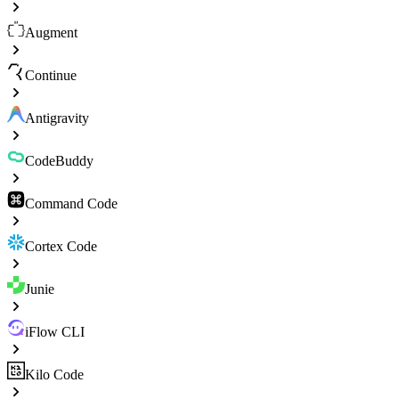
Augment
Continue
Antigravity
CodeBuddy
Command Code
Cortex Code
Junie
iFlow CLI
Kilo Code