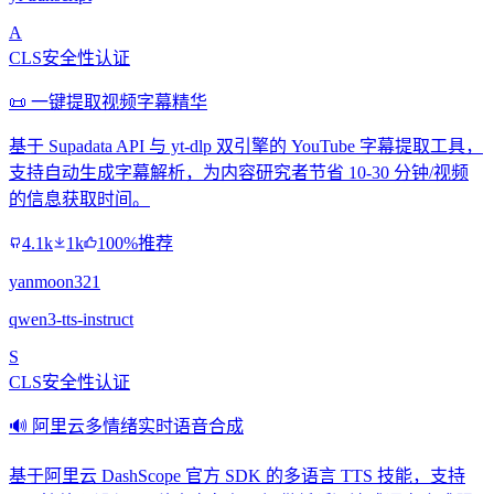
A
CLS安全性认证
📜 一键提取视频字幕精华
基于 Supadata API 与 yt-dlp 双引擎的 YouTube 字幕提取工具，
支持自动生成字幕解析，为内容研究者节省 10-30 分钟/视频
的信息获取时间。
4.1k
1k
100%推荐
yanmoon321
qwen3-tts-instruct
S
CLS安全性认证
🔊 阿里云多情绪实时语音合成
基于阿里云 DashScope 官方 SDK 的多语言 TTS 技能，支持