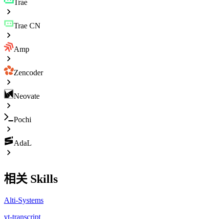
Trae
Trae CN
Amp
Zencoder
Neovate
Pochi
AdaL
相关 Skills
Alti-Systems
yt-transcript