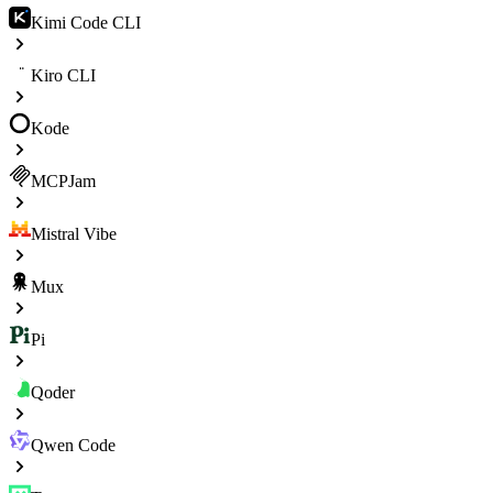
Kimi Code CLI
Kiro CLI
Kode
MCPJam
Mistral Vibe
Mux
Pi
Qoder
Qwen Code