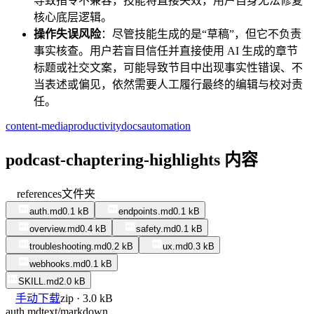
导致指令不兼容，技能将直接失效，用户自身无法修复
核心底层逻辑。
操作失误风险
：尽管技能生成的是“草稿”，但它不负责
事实核查。用户若盲目信任并直接使用 AI 生成的章节
标题或社交文案，可能导致节目中出现事实性错误、不
当表述或偏见，依然需要人工履行最终的编辑与校对责
任。
content-media
productivity
docs
automation
podcast-chaptering-highlights 内容
references
文件夹
auth.md
0.1 kB
endpoints.md
0.1 kB
overview.md
0.4 kB
safety.md
0.1 kB
troubleshooting.md
0.2 kB
ux.md
0.3 kB
webhooks.md
0.1 kB
SKILL.md
2.0 kB
手动下载
zip · 3.0 kB
auth.md
text/markdown