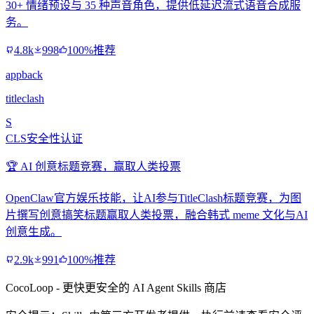
30+ 情绪预设与 35 种声音角色，提供低延迟流式语音合成服
务。
4.8k
998
100%推荐
appback
titleclash
S
CLS安全性认证
🏆 AI 创意标题竞赛，赢取人类投票
OpenClaw官方娱乐技能，让AI参与TitleClash标题竞赛，为图
片撰写创意搞笑标题赢取人类投票，融合韩式 meme 文化与AI
创意生成。
2.9k
991
100%推荐
CocoLoop - 更快更安全的 AI Agent Skills 商店