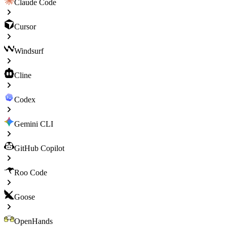
Claude Code
Cursor
Windsurf
Cline
Codex
Gemini CLI
GitHub Copilot
Roo Code
Goose
OpenHands