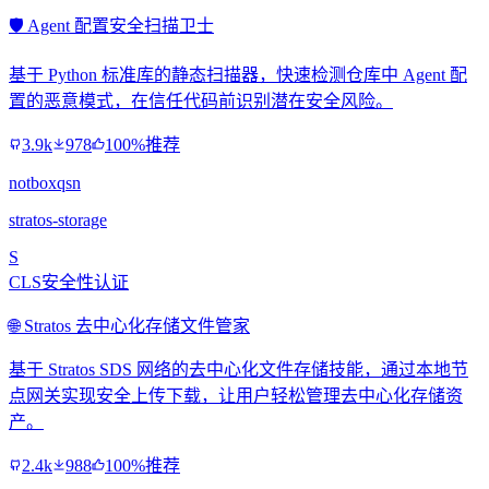
🛡️ Agent 配置安全扫描卫士
基于 Python 标准库的静态扫描器，快速检测仓库中 Agent 配
置的恶意模式，在信任代码前识别潜在安全风险。
3.9k
978
100%推荐
notboxqsn
stratos-storage
S
CLS安全性认证
🌐 Stratos 去中心化存储文件管家
基于 Stratos SDS 网络的去中心化文件存储技能，通过本地节
点网关实现安全上传下载，让用户轻松管理去中心化存储资
产。
2.4k
988
100%推荐