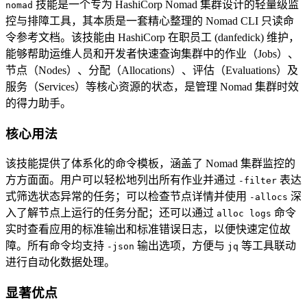
技能是一个专为 HashiCorp Nomad 集群设计的轻量级监
nomad
控与排障工具，其本质是一套精心整理的 Nomad CLI 只读命
令参考文档。该技能由 HashiCorp 在职员工 (danfedick) 维护，
能够帮助运维人员和开发者快速查询集群中的作业（Jobs）、
节点（Nodes）、分配（Allocations）、评估（Evaluations）及
服务（Services）等核心资源的状态，是管理 Nomad 集群时效
的得力助手。
核心用法
该技能提供了体系化的命令模板，涵盖了 Nomad 集群监控的
方方面面。用户可以轻松地列出所有作业并通过
表达
-filter
式筛选状态异常的任务；可以检查节点详情并使用
深
-allocs
入了解节点上运行的任务分配；还可以通过
命令
alloc logs
实时查看应用的标准输出和标准错误日志，以便快速定位故
障。所有命令均支持
输出选项，方便与
等工具联动
-json
jq
进行自动化数据处理。
显著优点