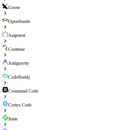
Goose
OpenHands
Augment
Continue
Antigravity
CodeBuddy
Command Code
Cortex Code
Junie