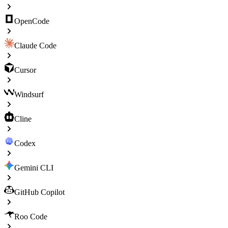
OpenCode
Claude Code
Cursor
Windsurf
Cline
Codex
Gemini CLI
GitHub Copilot
Roo Code