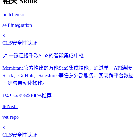
相关 Skills
bratchenko
self-integration
S
CLS安全性认证
🔗 一键连接千款SaaS的智能集成中枢
Membrane官方推出的万能SaaS集成技能，通过单一API连接
Slack、GitHub、Salesforce等任意外部服务，实现跨平台数据
同步与自动化操作。
4.9k
996
100%推荐
ItsNishi
vet-repo
S
CLS安全性认证