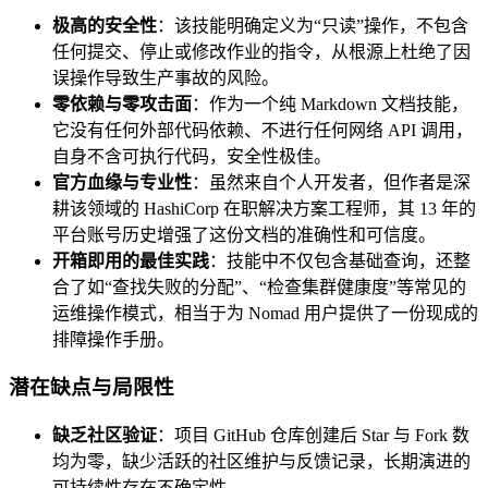
极高的安全性
：该技能明确定义为“只读”操作，不包含
任何提交、停止或修改作业的指令，从根源上杜绝了因
误操作导致生产事故的风险。
零依赖与零攻击面
：作为一个纯 Markdown 文档技能，
它没有任何外部代码依赖、不进行任何网络 API 调用，
自身不含可执行代码，安全性极佳。
官方血缘与专业性
：虽然来自个人开发者，但作者是深
耕该领域的 HashiCorp 在职解决方案工程师，其 13 年的
平台账号历史增强了这份文档的准确性和可信度。
开箱即用的最佳实践
：技能中不仅包含基础查询，还整
合了如“查找失败的分配”、“检查集群健康度”等常见的
运维操作模式，相当于为 Nomad 用户提供了一份现成的
排障操作手册。
潜在缺点与局限性
缺乏社区验证
：项目 GitHub 仓库创建后 Star 与 Fork 数
均为零，缺少活跃的社区维护与反馈记录，长期演进的
可持续性存在不确定性。