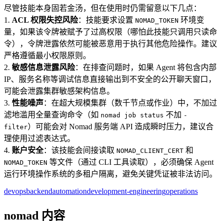
尽管技能本身固若金汤，但在使用时仍需留意以下几点：
1.
ACL 权限失控风险
：技能要求设置
环境变
NOMAD_TOKEN
量，如果该令牌被赋予了过高权限（哪怕此技能只调用只读命
令），令牌泄露依然可能被恶意用于执行其他危险操作。建议
严格遵循最小权限原则。
2.
敏感信息泄露风险
：在排查问题时，如果 Agent 将包含内部
IP、服务名称等调试信息直接输出到不安全的公开聊天窗口，
可能会泄露集群敏感架构信息。
3.
性能噪声
：在超大规模集群（数千节点或作业）中，不加过
滤地滥用全量查询命令（如
不加
nomad job status
-
）可能会对 Nomad 服务端 API 造成瞬时压力，建议合
filter
理使用过滤表达式。
4.
账户安全
：该技能会间接读取
和
NOMAD_CLIENT_CERT
等文件（通过 CLI 工具读取），必须确保 Agent
NOMAD_TOKEN
运行环境操作系统的多租户隔离，避免关键凭证被非法访问。
devops
backend
automation
development-engineering
operations
nomad 内容