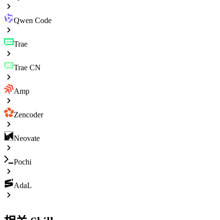
Qwen Code
Trae
Trae CN
Amp
Zencoder
Neovate
Pochi
AdaL