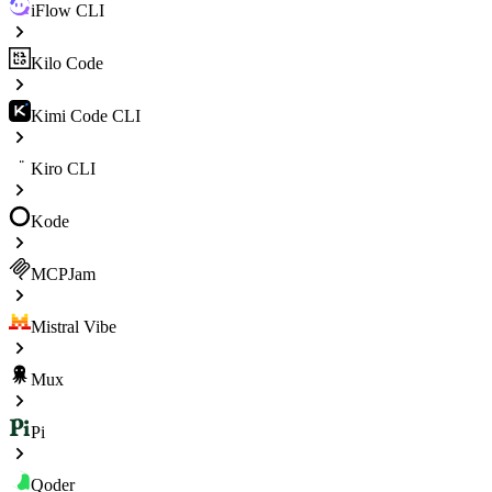
iFlow CLI
Kilo Code
Kimi Code CLI
Kiro CLI
Kode
MCPJam
Mistral Vibe
Mux
Pi
Qoder