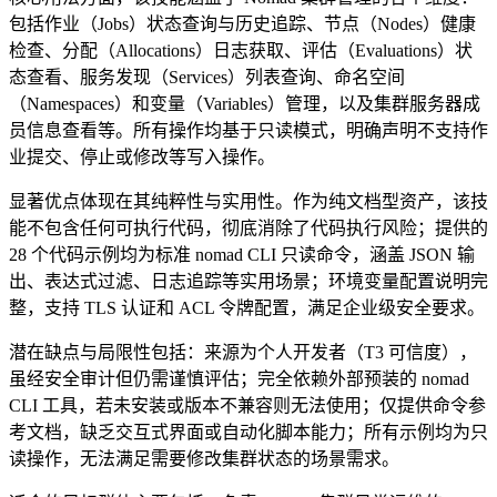
包括作业（Jobs）状态查询与历史追踪、节点（Nodes）健康
检查、分配（Allocations）日志获取、评估（Evaluations）状
态查看、服务发现（Services）列表查询、命名空间
（Namespaces）和变量（Variables）管理，以及集群服务器成
员信息查看等。所有操作均基于只读模式，明确声明不支持作
业提交、停止或修改等写入操作。
显著优点体现在其纯粹性与实用性。作为纯文档型资产，该技
能不包含任何可执行代码，彻底消除了代码执行风险；提供的
28 个代码示例均为标准 nomad CLI 只读命令，涵盖 JSON 输
出、表达式过滤、日志追踪等实用场景；环境变量配置说明完
整，支持 TLS 认证和 ACL 令牌配置，满足企业级安全要求。
潜在缺点与局限性包括：来源为个人开发者（T3 可信度），
虽经安全审计但仍需谨慎评估；完全依赖外部预装的 nomad
CLI 工具，若未安装或版本不兼容则无法使用；仅提供命令参
考文档，缺乏交互式界面或自动化脚本能力；所有示例均为只
读操作，无法满足需要修改集群状态的场景需求。