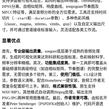
支持多面板可视化组合，如同时输出mel频谱、chroma特征、
HPSS分离、自相似矩阵、响度曲线、tempogram节奏图及
MFCC特征等，满足音频分析的全方位需求。工具还支持时间
切片（
和
参数）、多种色彩风格
--start
--duration
（classic、magma、inferno、viridis、gray）以及自定义输出尺
寸，并可通过管道接收标准输入，灵活适配各类工作流。
显著优点
首先，
专业级输出质量
。songsee底层基于成熟的音频处理
库，生成的可视化效果达到科研和出版标准，色彩映射科学、
频率分辨率精细。其次，
功能集成度高
。单一工具即可覆盖从
基础频谱到高级特征（如自相似矩阵、节奏图谱）的完整分析
需求，无需切换多个软件。第三，
使用门槛低
。CLI设计简
洁，参数语义清晰，配合Homebrew一键安装，音频工作者无
需复杂配置即可上手。第四，
格式兼容性强
。原生支持
WAV/MP3，其他格式自动调用ffmpeg处理，输出支持
PNG/JPG两种常用图像格式。最后，
作者背景可靠
。由知名开
发者Peter Steinberger（PSPDFKit创始人）维护，代码开源透