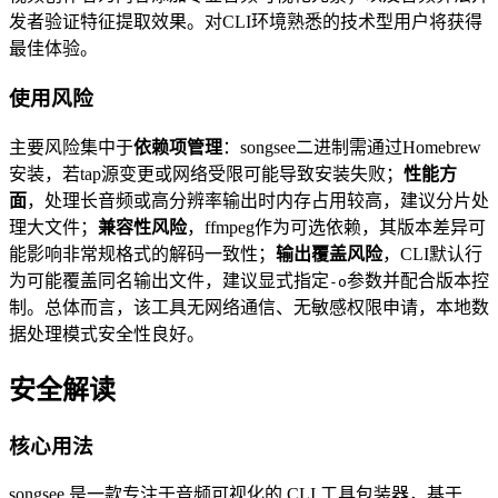
发者验证特征提取效果。对CLI环境熟悉的技术型用户将获得
最佳体验。
使用风险
主要风险集中于
依赖项管理
：songsee二进制需通过Homebrew
安装，若tap源变更或网络受限可能导致安装失败；
性能方
面
，处理长音频或高分辨率输出时内存占用较高，建议分片处
理大文件；
兼容性风险
，ffmpeg作为可选依赖，其版本差异可
能影响非常规格式的解码一致性；
输出覆盖风险
，CLI默认行
为可能覆盖同名输出文件，建议显式指定
参数并配合版本控
-o
制。总体而言，该工具无网络通信、无敏感权限申请，本地数
据处理模式安全性良好。
安全解读
核心用法
songsee 是一款专注于音频可视化的 CLI 工具包装器，基于