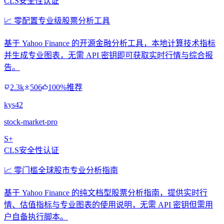
CLS安全性认证
📈 零配置专业级股票分析工具
基于 Yahoo Finance 的开源金融分析工具，本地计算技术指标
并生成专业图表，无需 API 密钥即可获取实时行情与综合报
告。
2.3k
506
100%推荐
kys42
stock-market-pro
S+
CLS安全性认证
📈 零门槛全球股市专业分析指南
基于 Yahoo Finance 的纯文档型股票分析指南，提供实时行
情、估值指标与专业图表的使用说明，无需 API 密钥但需用
户自备执行脚本。