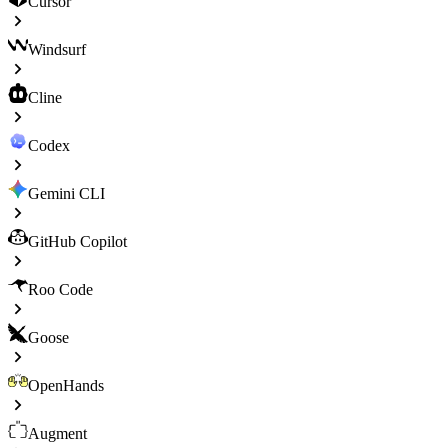
Cursor
Windsurf
Cline
Codex
Gemini CLI
GitHub Copilot
Roo Code
Goose
OpenHands
Augment