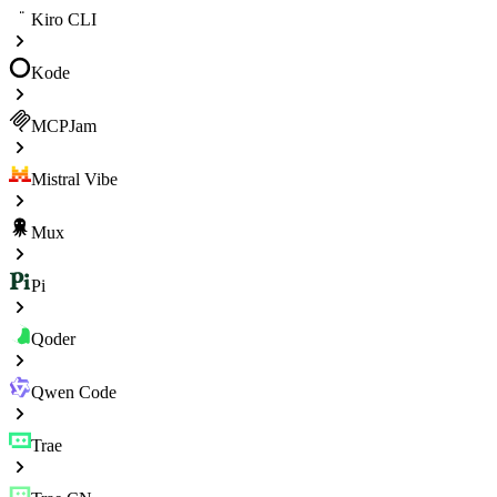
Kiro CLI
Kode
MCPJam
Mistral Vibe
Mux
Pi
Qoder
Qwen Code
Trae