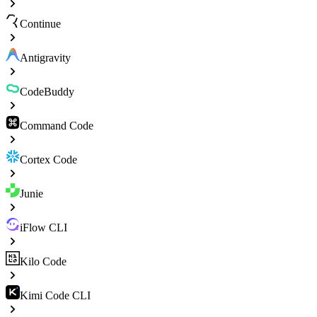
Continue
Antigravity
CodeBuddy
Command Code
Cortex Code
Junie
iFlow CLI
Kilo Code
Kimi Code CLI