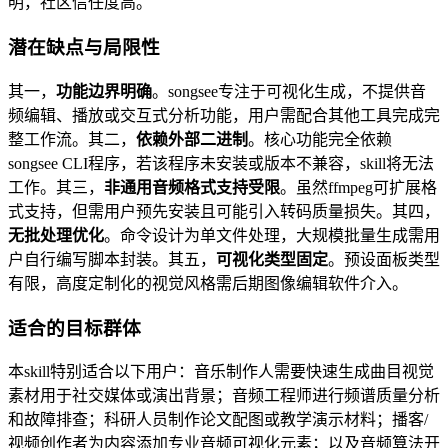
明，社区信任度高。
潜在缺点与局限性
其一，
功能边界明确
。songsee专注于可视化生成，不提供音
频编辑、播放或交互式分析功能，用户需配合其他工具完成完
整工作流。其二，
依赖外部二进制
。核心功能完全依赖
songsee CLI程序，若该程序未安装或版本不兼容，skill将无法
工作。其三，
非通用音频格式支持受限
。虽然ffmpeg可扩展格
式支持，但需用户预先安装且可能引入转码质量损失。其四，
无批处理优化
。命令设计为单文件处理，大规模批量生成需用
户自行编写脚本封装。其五，
可视化类型固定
。预设面板类型
有限，高度定制化的视觉风格需后期图像编辑软件介入。
适合的目标群体
本skill特别适合以下用户：音乐制作人需要快速生成曲目视觉
素材用于社交媒体或演出背景；音频工程师进行频谱质量分析
和故障排查；科研人员制作论文配图或教学演示材料；播客/
视频创作者为内容添加专业音频可视化元素；以及音频算法开