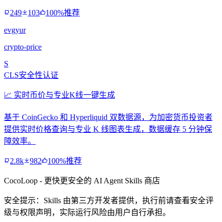
249
103
100%推荐
evgyur
crypto-price
S
CLS安全性认证
📈 实时币价与专业K线一键生成
基于 CoinGecko 和 Hyperliquid 双数据源，为加密货币投资者
提供实时价格查询与专业 K 线图表生成，数据缓存 5 分钟保
障效率。
2.8k
982
100%推荐
CocoLoop - 更快更安全的 AI Agent Skills 商店
安全提示：Skills 由第三方开发者提供，执行前请查看安全评
级与权限声明，实际运行风险由用户自行承担。