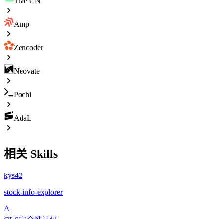
Trae CN
Amp
Zencoder
Neovate
Pochi
AdaL
相关 Skills
kys42
stock-info-explorer
A