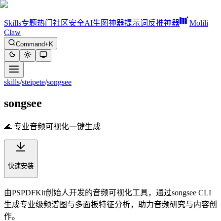
Skills
专题
热门
社区
安全
AI生图神器
提示词反推神器
Molili
Claw
Command+K
skills
/
steipete
/
songsee
songsee
🌊 专业音频可视化一键生成
快速安装
由PSPDFKit创始人开发的音频可视化工具，通过songsee CLI
生成专业级频谱图与多面板特征分析，助力音频研究与内容创
作。