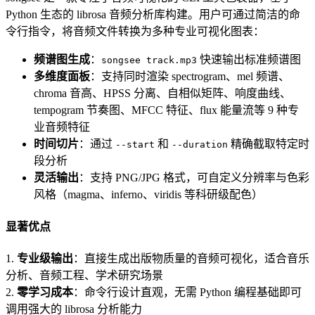
Python 生态的 librosa 音频分析库构建。用户可通过简洁的命
令行指令，将音频文件转换为多种专业可视化图表：
频谱图生成
：
快速输出标准频谱图
songsee track.mp3
多维度面板
：支持同时渲染 spectrogram、mel 频谱、
chroma 音高、HPSS 分离、自相似矩阵、响度曲线、
tempogram 节奏图、MFCC 特征、flux 能量流等 9 种专
业音频特征
时间切片
：通过
和
精确截取特定时
--start
--duration
段分析
灵活输出
：支持 PNG/JPG 格式，可自定义分辨率与色彩
风格（magma、inferno、viridis 等科研级配色）
显著优点
1.
专业级输出
：直接生成出版物质量的音频可视化，适合音乐
分析、音频工程、学术研究场景
2.
零学习成本
：命令行设计直观，无需 Python 编程基础即可
调用强大的 librosa 分析能力