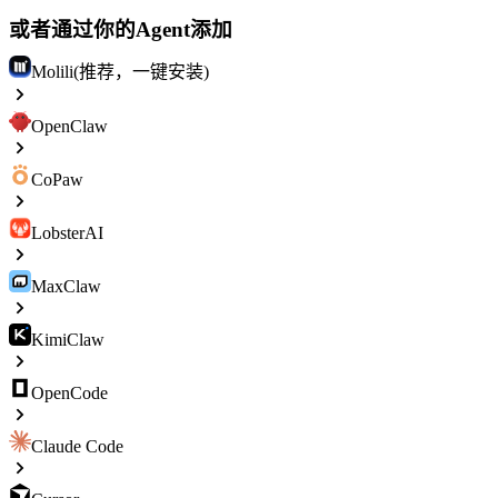
或者通过你的Agent添加
Molili(推荐，一键安装)
OpenClaw
CoPaw
LobsterAI
MaxClaw
KimiClaw
OpenCode
Claude Code