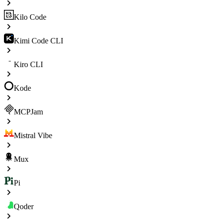
Kilo Code
Kimi Code CLI
Kiro CLI
Kode
MCPJam
Mistral Vibe
Mux
Pi
Qoder