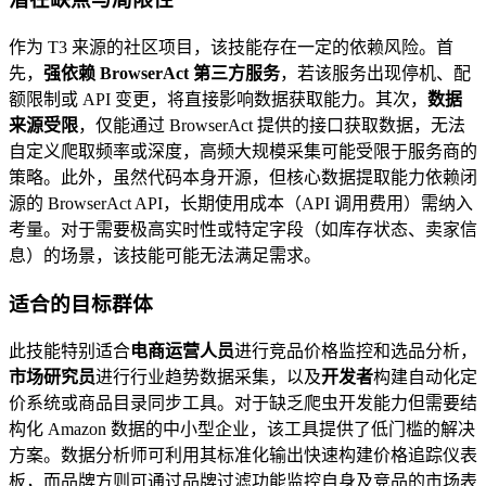
作为 T3 来源的社区项目，该技能存在一定的依赖风险。首
先，
强依赖 BrowserAct 第三方服务
，若该服务出现停机、配
额限制或 API 变更，将直接影响数据获取能力。其次，
数据
来源受限
，仅能通过 BrowserAct 提供的接口获取数据，无法
自定义爬取频率或深度，高频大规模采集可能受限于服务商的
策略。此外，虽然代码本身开源，但核心数据提取能力依赖闭
源的 BrowserAct API，长期使用成本（API 调用费用）需纳入
考量。对于需要极高实时性或特定字段（如库存状态、卖家信
息）的场景，该技能可能无法满足需求。
适合的目标群体
此技能特别适合
电商运营人员
进行竞品价格监控和选品分析，
市场研究员
进行行业趋势数据采集，以及
开发者
构建自动化定
价系统或商品目录同步工具。对于缺乏爬虫开发能力但需要结
构化 Amazon 数据的中小型企业，该工具提供了低门槛的解决
方案。数据分析师可利用其标准化输出快速构建价格追踪仪表
板，而品牌方则可通过品牌过滤功能监控自身及竞品的市场表