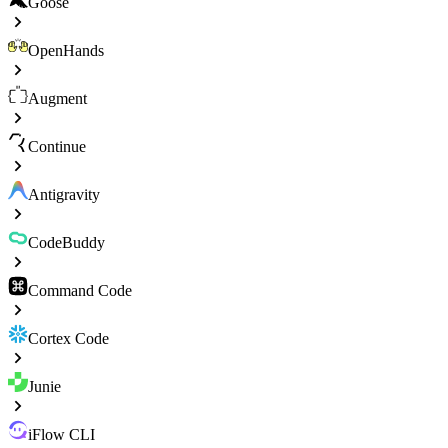
Goose
OpenHands
Augment
Continue
Antigravity
CodeBuddy
Command Code
Cortex Code
Junie
iFlow CLI