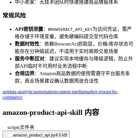
中小卖家：无技术团队时快速搭建商品情报体系
常规风险
API密钥泄露
：
为访问凭证，需严
BROWSERACT_API_KEY
格存储于环境变量，避免硬编码提交至代码仓库
数据时效性
：依赖BrowserAct抓取层，价格/库存状态可
能存在分钟级延迟，不适用于实时高频交易场景
服务中断应对
：建议实现本地缓存与降级逻辑，防止外
部API临时不可用时业务流程中断
合规边界
：Amazon商品数据的使用需遵守平台服务条
款，商业场景建议确认数据用途合法性
api
data-analytics
automation
content-media
market-research
e-
commerce
amazon-product-api-skill 内容
scripts
文件夹
amazon_product_api.py
4.5 kB