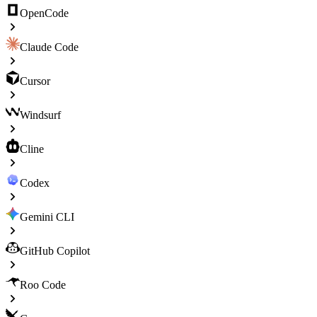
OpenCode
Claude Code
Cursor
Windsurf
Cline
Codex
Gemini CLI
GitHub Copilot
Roo Code