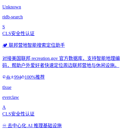
Unknown
ridb-search
S
CLS安全性认证
🏕️ 联邦营地智能搜索定位助手
对接美国联邦 recreation.gov 官方数据库，支持智能地理编
码，帮助户外爱好者快速定位周边联邦营地与休闲设施。
4k
994
100%推荐
tlxue
everclaw
A
CLS安全性认证
♾️ 去中心化 AI 推理基础设施