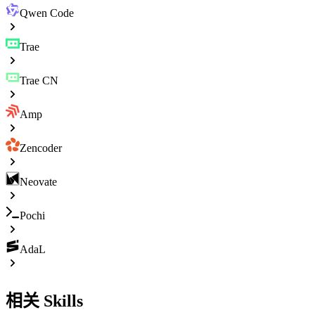
Qwen Code
Trae
Trae CN
Amp
Zencoder
Neovate
Pochi
AdaL
相关 Skills