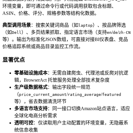
环境变量，即可通过命令行或代码调用获取包含标题、
ASIN、价格、评分、规格参数等结构化数据。
典型调用场景
：搜索关键词商品（如
）、按品牌筛选
laptop
（如
）、多页结果抓取、指定语言市场（支持
/
/
Dell
en
de
zh-CN
等）。输出为标准化JSON数组，可直接对接BI仪表盘、竞品
价格追踪系统或商品目录监控工作流。
显著优点
零基础设施成本
：无需自建爬虫、代理池或反爬对抗逻
辑，BrowserAct 托管服务处理全部技术复杂度
生产级数据格式
：输出字段统一规范
（
/
/
price_current_amount
rating_average
featured
等），省去数据清洗环节
多语言市场支持
：同一接口切换Amazon站点语言，适应
全球化电商分析需求
透明可控
：仅读取用户主动配置的环境变量，无隐蔽系
统信息收集