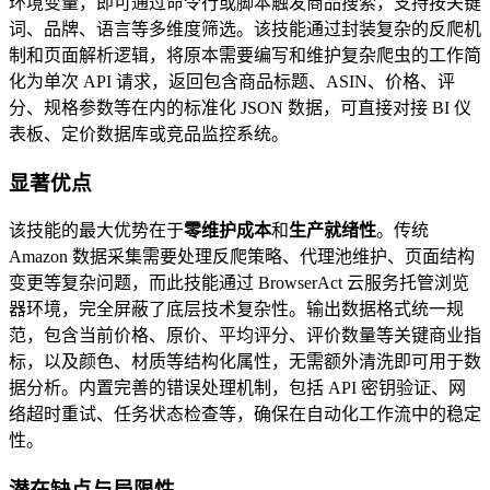
环境变量，即可通过命令行或脚本触发商品搜索，支持按关键
词、品牌、语言等多维度筛选。该技能通过封装复杂的反爬机
制和页面解析逻辑，将原本需要编写和维护复杂爬虫的工作简
化为单次 API 请求，返回包含商品标题、ASIN、价格、评
分、规格参数等在内的标准化 JSON 数据，可直接对接 BI 仪
表板、定价数据库或竞品监控系统。
显著优点
该技能的最大优势在于
零维护成本
和
生产就绪性
。传统
Amazon 数据采集需要处理反爬策略、代理池维护、页面结构
变更等复杂问题，而此技能通过 BrowserAct 云服务托管浏览
器环境，完全屏蔽了底层技术复杂性。输出数据格式统一规
范，包含当前价格、原价、平均评分、评价数量等关键商业指
标，以及颜色、材质等结构化属性，无需额外清洗即可用于数
据分析。内置完善的错误处理机制，包括 API 密钥验证、网
络超时重试、任务状态检查等，确保在自动化工作流中的稳定
性。
潜在缺点与局限性