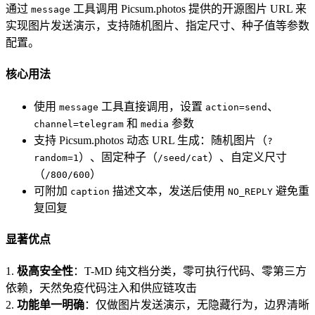
通过
工具调用 Picsum.photos 提供的开源图片 URL 来
message
实现图片发送演示，支持随机图片、指定尺寸、种子值等参数
配置。
核心用法
使用
工具直接调用，设置
、
message
action=send
和
参数
channel=telegram
media
支持 Picsum.photos 动态 URL 生成：随机图片（
?
）、固定种子（
）、自定义尺寸
random=1
/seed/cat
（
）
/800/600
可附加
描述文本，发送后使用
避免重
caption
NO_REPLY
复回复
显著优点
1.
极高安全性
：T-MD 纯文档分类，零可执行代码、零第三方
依赖，天然免疫代码注入和供应链攻击
2.
功能单一明确
：仅做图片发送演示，无隐藏行为，边界清晰