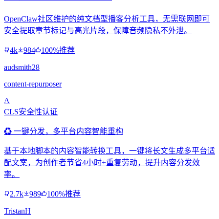
OpenClaw社区维护的纯文档型播客分析工具，无需联网即可
安全提取章节标记与高光片段，保障音频隐私不外泄。
4k
984
100%推荐
audsmith28
content-repurposer
A
CLS安全性认证
♻️ 一键分发，多平台内容智能重构
基于本地脚本的内容智能转换工具，一键将长文生成多平台适
配文案，为创作者节省4小时+重复劳动，提升内容分发效
率。
2.7k
989
100%推荐
TristanH