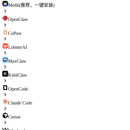
Molili(推荐，一键安装)
OpenClaw
CoPaw
LobsterAI
MaxClaw
KimiClaw
OpenCode
Claude Code
Cursor