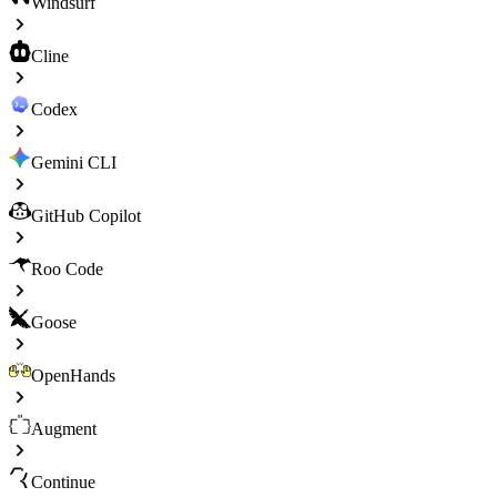
Windsurf
Cline
Codex
Gemini CLI
GitHub Copilot
Roo Code
Goose
OpenHands
Augment
Continue