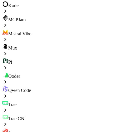
Kode
MCPJam
Mistral Vibe
Mux
Pi
Qoder
Qwen Code
Trae
Trae CN