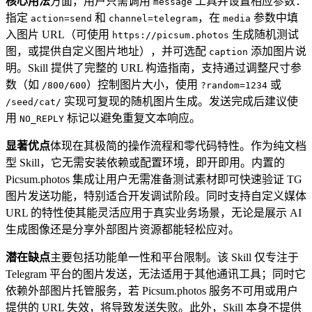
核心用法
方面，用户只需调用
工具并设置相应参数：
message
指定
和
，在
参数中填
action=send
channel=telegram
media
入图片 URL（可使用
生成随机测试
https://picsum.photos
图，或提供自定义图片地址），并可选配
添加图片说
caption
明。Skill 提供了完整的 URL 构造指南，支持通过调整尺寸参
数（如
）控制图片大小，使用
或
/800/600
?random=1234
实现可复现的随机图片生成。发送完成后建议使
/seed/cat/
用
标记以避免重复文本响应。
NO_REPLY
显著优点
体现在其极简的操作流程和零代码特性。作为纯文档
型 Skill，它无需安装依赖或配置环境，即开即用。内置的
Picsum.photos 集成让用户无需准备测试素材即可快速验证 TG
图片发送功能，特别适合开发调试阶段。同时支持自定义媒体
URL 的特性使其能灵活应用于真实业务场景，无论是展示 AI
生成图像还是分享外部图片资源都能轻松应对。
潜在缺点
主要包括功能单一性和平台限制。该 Skill 仅专注于
Telegram 平台的图片发送，无法适用于其他通讯工具；同时它
依赖外部图片托管服务，若 Picsum.photos 服务不可用或用户
提供的 URL 失效，将导致发送失败。此外，Skill 本身不提供