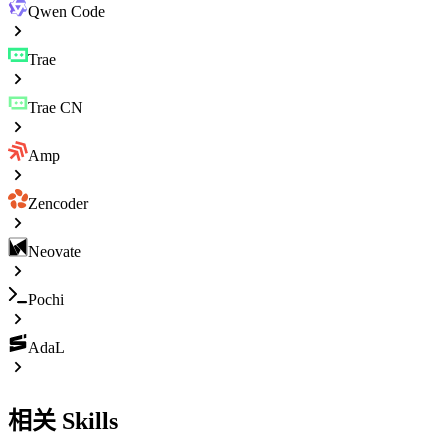
Qwen Code
Trae
Trae CN
Amp
Zencoder
Neovate
Pochi
AdaL
相关 Skills