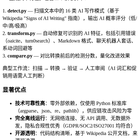
1.
detect.py
— 扫描文本中的 16 类 AI 写作模式（基于
Wikipedia "Signs of AI Writing" 指南），输出 AI 概率评分（低/
中/高/极高）
2.
transform.py
— 自动修复可识别的 AI 特征，包括引用错误
（oaicite、turn0search）、Markdown 格式、聊天机器人套话、
系动词回避等
3.
compare.py
— 对比转换前后的检测分数，量化改进效果
典型工作流：扫描 → 转换 → 验证 → 人工审阅（AI 词汇和促
销用语需人工判断）
显著优点
技术可靠性高
：零外部依赖，仅使用 Python 标准库
（argparse、json、re、pathlib），供应链攻击风险为零
完全离线运行
：无网络连接、无 API 调用、无数据外
发，隐私合规性优秀（GDPR/SOC2/ISO27001 均符合）
开源透明
：代码结构清晰，基于 Wikipedia 公开文档，来