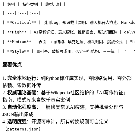
| 级别 | 特征类别 | 典型示例 |
|:---|:---|:---|
| **Critical** | 引用bug、知识截止声明、聊天机器人痕迹、Markdown格式 
| **High** | AI高频词汇、意义膨胀、推销语言、系动词回避 | delve, ta
| **Medium** | 表面-ing结构、填充短语、模糊归因、挑战公式 | "highli
| **Style** | 弯引号、破折号滥用、否定平行结构、三一律 | `"` `"`、
显著优点
1.
完全本地运行
：纯Python标准库实现，零网络调用、零外部
依赖、零数据外传
2.
权威理论基础
：基于Wikipedia社区维护的「AI写作特征」
指南，模式库来自数千真实案例
3.
自动化程度高
：一键修复常见AI痕迹，支持批量处理与
JSON输出集成
4.
透明度强
：开源可审计，所有转换规则可自定义
（
）
patterns.json