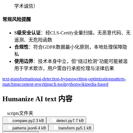
学术诚信）
常规风险提醒
S级安全认证
：经CLS-Certify全量扫描，无恶意代码、无
遥测、无危险函数
合规性
：符合GDPR数据最小化原则，本地处理保障隐
私
使用边界
：技术本身中立，但"绕过检测"功能可能被滥
用于学术欺诈，用户需自行承担伦理与法律后果
text-transformation
ai-detection-bypass
writing-optimization
pattern-
matching
content-rewriting
cli-tool
python
wikipedia-based
Humanize AI text 内容
scripts
文件夹
compare.py
2.3 kB
detect.py
7.7 kB
patterns.json
6.4 kB
transform.py
5.1 kB