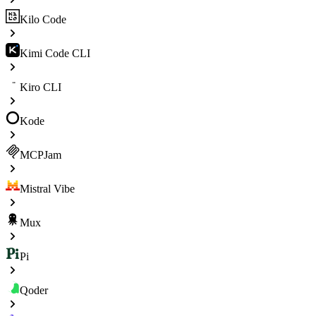
Kilo Code
Kimi Code CLI
Kiro CLI
Kode
MCPJam
Mistral Vibe
Mux
Pi
Qoder