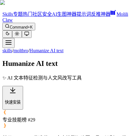
Skills
专题
热门
社区
安全
AI生图神器
提示词反推神器
Molili
Claw
Command+K
skills
/
moltbro
/
Humanize AI text
Humanize AI text
✨ AI 文本特征检测与人文风改写工具
快速安装
专业技能榜 #29