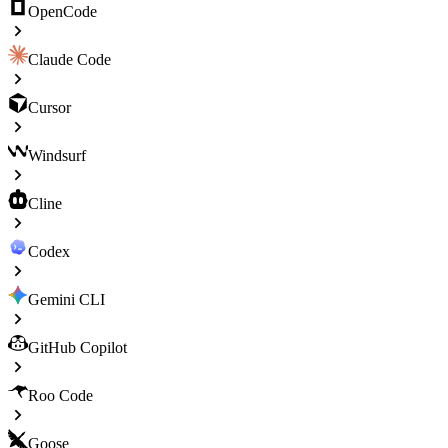
OpenCode
Claude Code
Cursor
Windsurf
Cline
Codex
Gemini CLI
GitHub Copilot
Roo Code
Goose