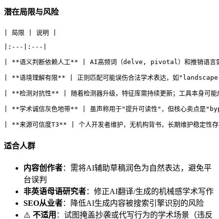
潜在局限与风险
| 局限 | 说明 |
|:---|:---|
| **语义判断依赖人工** | AI高频词（delve, pivotal）和推
| **语境理解有限** | 正则匹配可能误伤合法学术表达，如"landsca
| **检测对抗性** | 随着检测器升级，特征库需持续更新；工具本身可能
| **学术诚信灰色地带** | 虽声称用于"提升可读性"，但核心卖点是"bypa
| **来源可信度T3** | 个人开发者维护，无机构背书，长期维护稳定性存
适合人群
内容创作者
：需将AI辅助草稿润色为自然表达，避免平
台误判
非英语母语研究者
：修正AI翻译/生成的机械感学术写作
SEO从业者
：降低AI生成内容被搜索引擎识别的风险
⚠️
不适用
：试图掩盖抄袭或代写行为的学术场景（违反