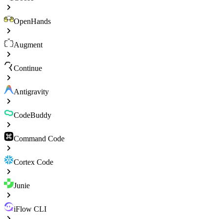
OpenHands
Augment
Continue
Antigravity
CodeBuddy
Command Code
Cortex Code
Junie
iFlow CLI