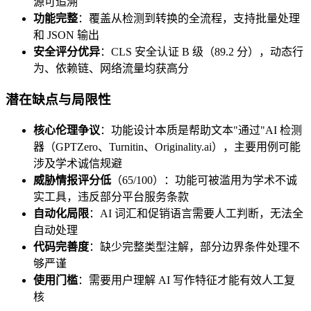
源可追溯
功能完整
：覆盖从检测到转换的全流程，支持批量处理
和 JSON 输出
安全评分优异
：CLS 安全认证 B 级（89.2 分），动态行
为、依赖链、网络流量均获高分
潜在缺点与局限性
核心伦理争议
：功能设计本质是帮助文本"通过"AI 检测
器（GPTZero、Turnitin、Originality.ai），主要用例可能
涉及学术诚信规避
威胁情报评分低
（65/100）：功能可被滥用为学术不诚
实工具，违反部分平台服务条款
自动化局限
：AI 词汇和促销语言需要人工判断，无法全
自动处理
代码完善度
：缺少完整类型注解，部分边界条件处理不
够严谨
使用门槛
：需要用户理解 AI 写作特征才能有效人工复
核