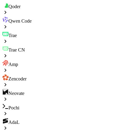
Qoder
Qwen Code
Trae
Trae CN
Amp
Zencoder
Neovate
Pochi
AdaL