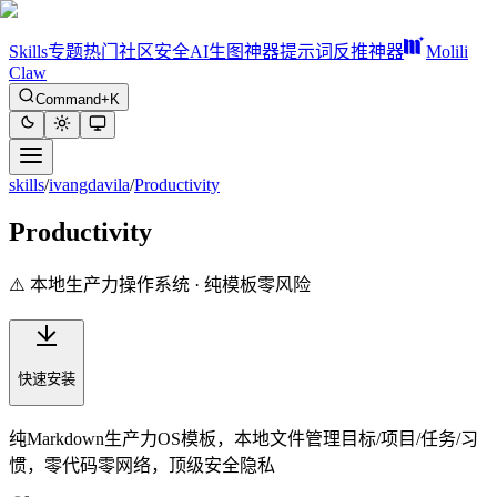
Skills
专题
热门
社区
安全
AI生图神器
提示词反推神器
Molili
Claw
Command+K
skills
/
ivangdavila
/
Productivity
Productivity
⚠️ 本地生产力操作系统 · 纯模板零风险
快速安装
纯Markdown生产力OS模板，本地文件管理目标/项目/任务/习
惯，零代码零网络，顶级安全隐私