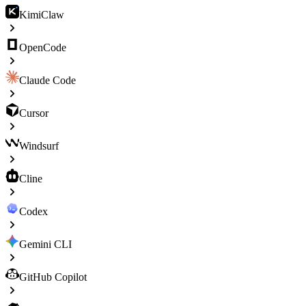
KimiClaw
OpenCode
Claude Code
Cursor
Windsurf
Cline
Codex
Gemini CLI
GitHub Copilot