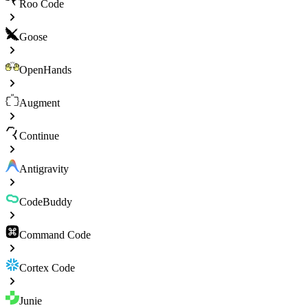
Roo Code
Goose
OpenHands
Augment
Continue
Antigravity
CodeBuddy
Command Code
Cortex Code
Junie