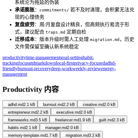
系统沦为拖延的伪装
承诺膨胀
：
若不及时清理，会积累无法兑
commitments/
现的心理债务
复盘疲劳
：周/月复盘设计精良，但高频执行易流于形
式，建议配合
定期自检
traps.md
迁移成本
：版本升级时需人工处理
，历史
migration.md
文件需保留至确认新系统稳定
productivity
time-management
goal-setting
habit-
tracking
focus
gtd
markdown
local-first
privacy-focused
adhd-
friendly
burnout-recovery
deep-work
weekly-review
energy-
management
Productivity 内容
adhd.md
2.1 kB
burnout.md
2.2 kB
creative.md
2.0 kB
entrepreneur.md
2.2 kB
executive.md
2.0 kB
frameworks.md
3.5 kB
freelancer.md
1.9 kB
guilt.md
2.3 kB
habits.md
2.1 kB
manager.md
2.0 kB
memory-template.md
1.7 kB
migration.md
3.2 kB