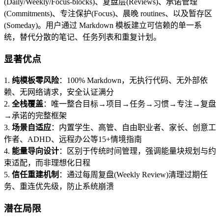
(Daily/Weekly/Focus-blocks)、复盘层(Reviews)、承诺管理
(Commitments)、专注保护(Focus)、晨晚 routines、以及暂存区
(Someday)。用户通过 Markdown 模板建立可信赖的单一系
统，替代分散的笔记、任务列表和重复计划。
显著优点
1.
纯模板零风险
：100% Markdown，无执行代码、无外部依
赖、无网络请求，安全认证满分
2.
全栈覆盖
：唯一整合目标→项目→任务→习惯→专注→复盘
→承诺的完整框架
3.
场景自适应
：内置学生、高管、自由职业者、家长、创意工
作者、ADHD、远程办公等15+情境指南
4.
能量导向设计
：区别于传统时间管理，强调能量块规划与约
束适配，而非理想化日程
5.
信任重建机制
：通过每周复盘(Weekly Review)清理过期任
务、重连优先级，防止系统崩溃
潜在局限