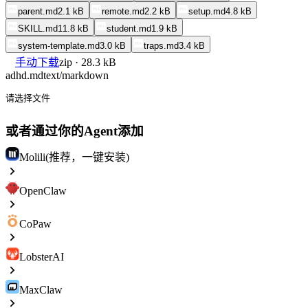
parent.md
2.1 kB
remote.md
2.2 kB
setup.md
4.8 kB
SKILL.md
11.8 kB
student.md
1.9 kB
system-template.md
3.0 kB
traps.md
3.4 kB
手动下载
zip · 28.3 kB
adhd.md
text/markdown
请选择文件
或者通过你的Agent添加
Molili(推荐，一键安装)
OpenClaw
CoPaw
LobsterAI
MaxClaw