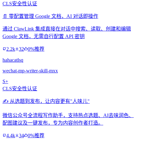
CLS安全性认证
📄 零配置管理 Google 文档，AI 对话即操作
通过 ClawLink 集成直接在对话中搜索、读取、创建和编辑
Google 文档，无需自行配置 API 密钥
2.2k
32
0%推荐
hahacatlsq
wechat-mp-writer-skill-mxx
S+
CLS安全性认证
✍️ 从选题到发布，让内容更有"人味儿"
微信公众号全流程写作助手，支持热点选题、AI去味润色、
配图建议及一键发布，专为内容创作者打造。
4.4k
34
0%推荐