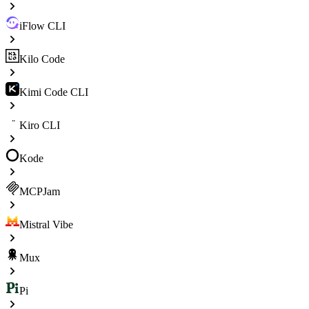
iFlow CLI
Kilo Code
Kimi Code CLI
Kiro CLI
Kode
MCPJam
Mistral Vibe
Mux
Pi