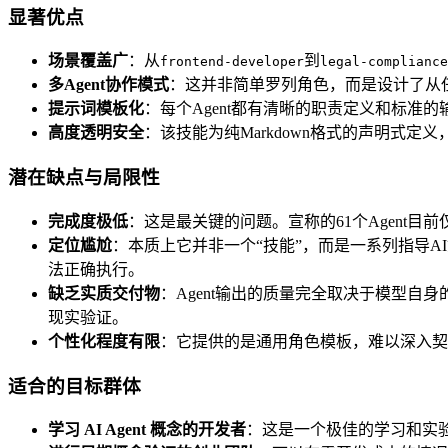
显著优点
场景覆盖广
：从
到
frontend-developer
legal-compliance
多Agent协作模式
：这并非简单罗列角色，而是设计了从
提示词模板化
：每个Agent都有清晰的职责定义和标
高度透明安全
：该技能为纯Markdown格式的声明式
潜在缺点与局限性
完成度极低
：这是最关键的问题。宣称的61个Agent目
定位尴尬
：本质上它并非一个“技能”，而是一系列指导
法正确执行。
缺乏实质交付物
：Agent输出的质量完全取决于模型
现实验证。
个性化程度有限
：它提供的是通用角色模板，难以深入契
适合的目标群体
学习 AI Agent 概念的开发者
：这是一个极佳的学习和实