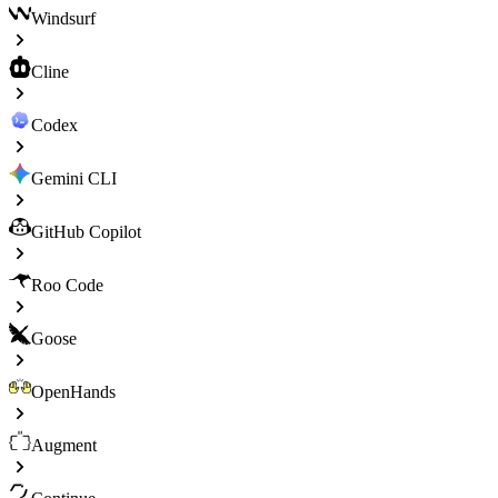
Windsurf
Cline
Codex
Gemini CLI
GitHub Copilot
Roo Code
Goose
OpenHands
Augment