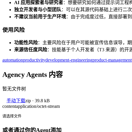
AI 应用探索者与研究者
：想要研究如何通过提示词工程构
独立开发者与小型团队
：可以在其源代码基础上进行二次
不建议当前用于生产环境
：由于完成度过低，直接部署到
使用风险
功能性风险
：主要风险在于用户可能被宣传信息误导，期望
来源信任度风险
：技能基于个人开发者（T3 来源）的
automation
productivity
development-engineering
product-management
Agency Agents 内容
暂无文件树
手动下载
zip · 39.8 kB
content
application/octet-stream
请选择文件
或者通过你的Agent添加