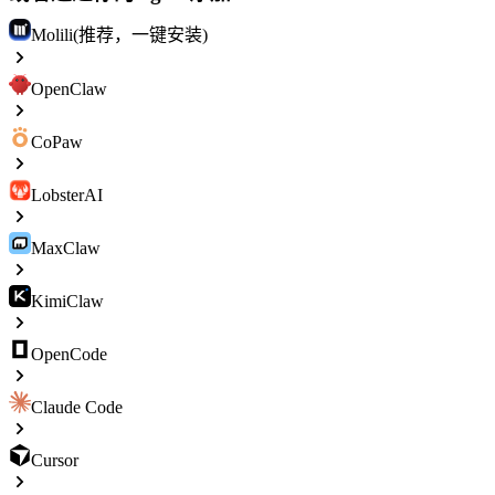
Molili(推荐，一键安装)
OpenClaw
CoPaw
LobsterAI
MaxClaw
KimiClaw
OpenCode
Claude Code
Cursor