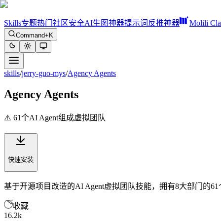
Skills
专题
热门
社区
安全
AI生图神器
提示词反推神器
Molili Cl
Command+K
skills
/
jerry-guo-mys
/
Agency Agents
Agency Agents
⚠️ 61个AI Agent组成虚拟团队
快速安装
基于开源项目改造的AI Agent虚拟团队技能，拥有8大部门的
收藏
16.2k