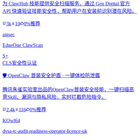
为 ClawHub 技能提供安全扫描服务，通过 Gen Digital 官方
API 快速验证技能安全性，帮助用户在安装前识别潜在风险。
3k
10
0%推荐
aigsec
EdgeOne ClawScan
S+
CLS安全性认证
🛡️ OpenClaw 首装安全护盾 · 一键体检防泄露
腾讯朱雀实验室出品的OpenClaw首装安全技能，一键扫描恶
意Skill、漏洞与隐私风险，实时拦截危险指令。
2.4k
116
0%推荐
KOwl64
dvsa-tc-audit-readiness-operator-licence-uk