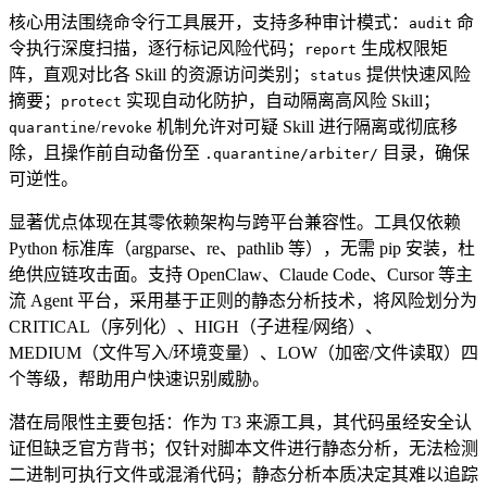
核心用法围绕命令行工具展开，支持多种审计模式：
命
audit
令执行深度扫描，逐行标记风险代码；
生成权限矩
report
阵，直观对比各 Skill 的资源访问类别；
提供快速风险
status
摘要；
实现自动化防护，自动隔离高风险 Skill；
protect
/
机制允许对可疑 Skill 进行隔离或彻底移
quarantine
revoke
除，且操作前自动备份至
目录，确保
.quarantine/arbiter/
可逆性。
显著优点体现在其零依赖架构与跨平台兼容性。工具仅依赖
Python 标准库（argparse、re、pathlib 等），无需 pip 安装，杜
绝供应链攻击面。支持 OpenClaw、Claude Code、Cursor 等主
流 Agent 平台，采用基于正则的静态分析技术，将风险划分为
CRITICAL（序列化）、HIGH（子进程/网络）、
MEDIUM（文件写入/环境变量）、LOW（加密/文件读取）四
个等级，帮助用户快速识别威胁。
潜在局限性主要包括：作为 T3 来源工具，其代码虽经安全认
证但缺乏官方背书；仅针对脚本文件进行静态分析，无法检测
二进制可执行文件或混淆代码；静态分析本质决定其难以追踪