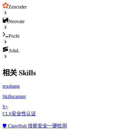
Zencoder
Neovate
Pochi
AdaL
相关 Skills
rexshang
Skillscanner
S+
CLS安全性认证
🛡️ ClawHub 技能安全一键检测