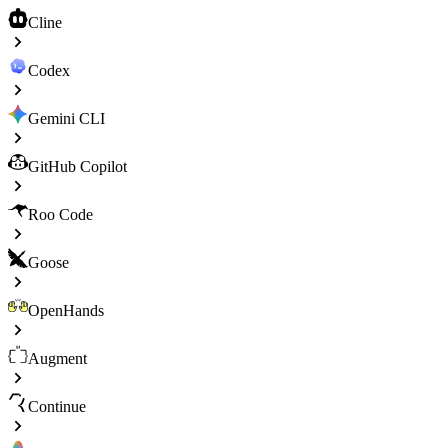
Cline
Codex
Gemini CLI
GitHub Copilot
Roo Code
Goose
OpenHands
Augment
Continue