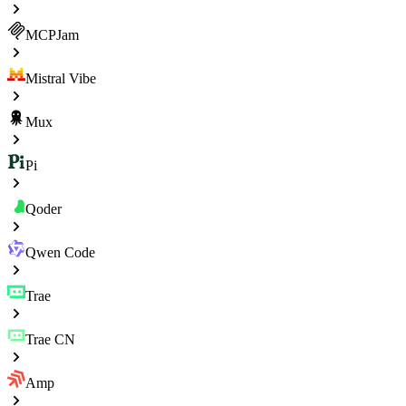
MCPJam
Mistral Vibe
Mux
Pi
Qoder
Qwen Code
Trae
Trae CN
Amp