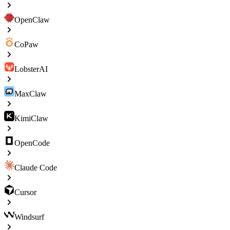
OpenClaw
CoPaw
LobsterAI
MaxClaw
KimiClaw
OpenCode
Claude Code
Cursor
Windsurf