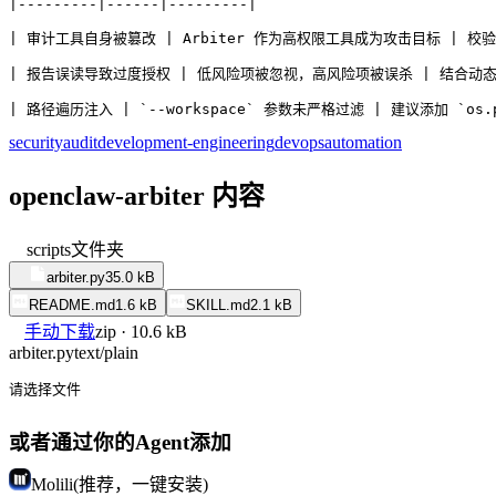
|---------|------|---------|
| 审计工具自身被篡改 | Arbiter 作为高权限工具成为攻击目标 | 校验
| 报告误读导致过度授权 | 低风险项被忽视，高风险项被误杀 | 结合动
| 路径遍历注入 | `--workspace` 参数未严格过滤 | 建议添加 `os.p
security
audit
development-engineering
devops
automation
openclaw-arbiter 内容
scripts
文件夹
arbiter.py
35.0 kB
README.md
1.6 kB
SKILL.md
2.1 kB
手动下载
zip · 10.6 kB
arbiter.py
text/plain
请选择文件
或者通过你的Agent添加
Molili(推荐，一键安装)